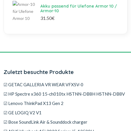
Akku passend für Ulefone Armor 10 /
Armor-10
31.50€
Zuletzt besuchte Produkte
☑ GETAC GALLERIA VR WEAR VFXSV-0
☑ HP Spectre x360 15-ch010tx HSTNN-DB8H HSTNN-DB8V
☑ Lenovo ThinkPad X13 Gen 2
☑ GE LOGIQ V2 V1
☑ Bose SoundLink Air & Sounddock charger