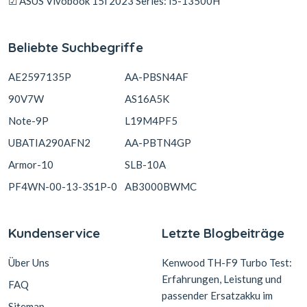
☑ ASUS Vivobook 15i 2023 Series: i5-13500H
Beliebte Suchbegriffe
AE2597135P
AA-PBSN4AF
90V7W
AS16A5K
Note-9P
L19M4PF5
UBATIA290AFN2
AA-PBTN4GP
Armor-10
SLB-10A
PF4WN-00-13-3S1P-0
AB3000BWMC
Kundenservice
Letzte Blogbeiträge
Über Uns
Kenwood TH-F9 Turbo Test:
Erfahrungen, Leistung und
FAQ
passender Ersatzakku im
Sitemap