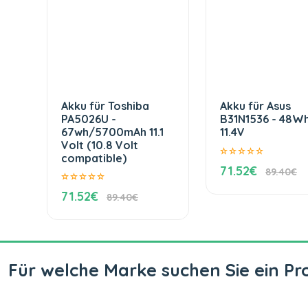
Akku für Toshiba
Akku für Asus
PA5026U -
B31N1536 - 48W
67wh/5700mAh 11.1
11.4V
Volt (10.8 Volt
compatible)
71.52€
89.40€
71.52€
89.40€
Für welche Marke suchen Sie ein Pr