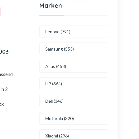
Marken
Lenovo (791)
Samsung (553)
003
Asus (458)
passend
HP (364)
in 2
Dell (346)
ck
Motorola (320)
Xiaomi (296)