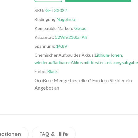
SKU:
GET3X022
Bedingung:
Nagelneu
Kompatible Marken:
Getac
Kapazität:
32Wh/2100mAh
Spannung:
14.8V
Chemischer Aufbau des Akkus:
Lithium-Ionen,
wiederaufladbarer Akkus mit bester Leistungsabgabe
Farbe:
Black
Größere Menge bestellen? Fordern Sie hier ein
Angebot an
mationen
FAQ & Hilfe