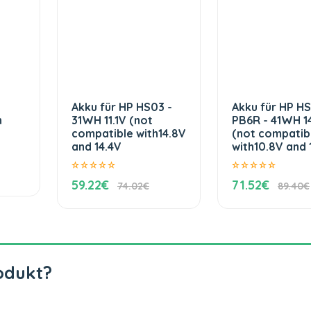
Akku für HP HS03 -
Akku für HP H
h
31WH 11.1V (not
PB6R - 41WH 1
compatible with14.8V
(not compatib
and 14.4V
with10.8V and 1
59.22€
71.52€
74.02€
89.40€
odukt?