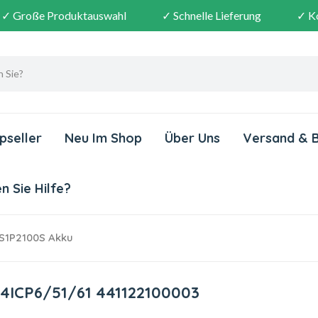
✓ Große Produktauswahl
✓ Schnelle Lieferung
✓ K
pseller
Neu Im Shop
Über Uns
Versand & 
 Sie Hilfe?
S1P2100S Akku
 4ICP6/51/61 441122100003