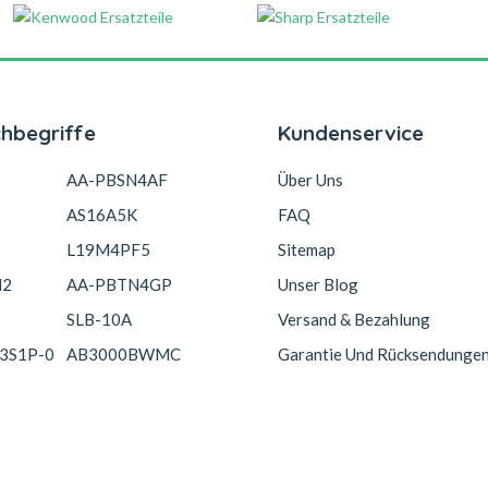
chbegriffe
Kundenservice
AA-PBSN4AF
Über Uns
AS16A5K
FAQ
L19M4PF5
Sitemap
N2
AA-PBTN4GP
Unser Blog
SLB-10A
Versand & Bezahlung
3S1P-0
AB3000BWMC
Garantie Und Rücksendunge
Copyright © 2026 Akkucelle.com. All Rights Reserved.