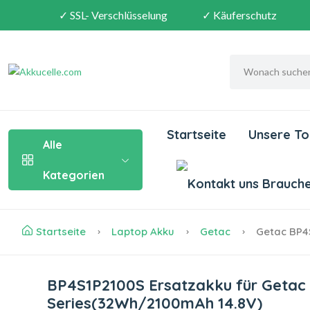
✓ SSL- Verschlüsselung
✓ Käuferschutz
Startseite
Unsere To
Alle
Kategorien
Brauchen
Startseite
Laptop Akku
Getac
Getac BP4
BP4S1P2100S Ersatzakku für Getac
Series(32Wh/2100mAh 14.8V)