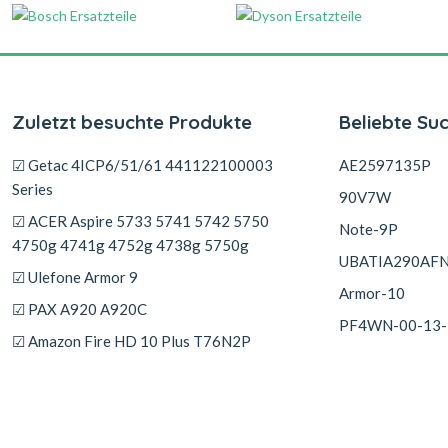
Zuletzt besuchte Produkte
Beliebte Su
☑ Getac 4ICP6/51/61 441122100003
AE2597135P
Series
90V7W
☑ ACER Aspire 5733 5741 5742 5750
Note-9P
4750g 4741g 4752g 4738g 5750g
UBATIA290AF
☑ Ulefone Armor 9
Armor-10
☑ PAX A920 A920C
PF4WN-00-13-
☑ Amazon Fire HD 10 Plus T76N2P
☑ Samsung Galaxy Book Odyssey
NP762XDA-XA1US