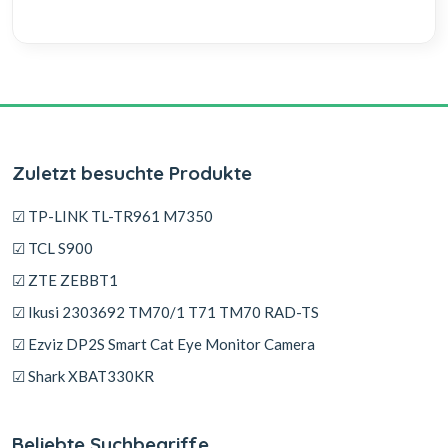
Zuletzt besuchte Produkte
☑ TP-LINK TL-TR961 M7350
☑ TCL S900
☑ ZTE ZEBBT1
☑ Ikusi 2303692 TM70/1 T71 TM70 RAD-TS
☑ Ezviz DP2S Smart Cat Eye Monitor Camera
☑ Shark XBAT330KR
Beliebte Suchbegriffe