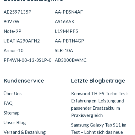
AE2597135P
AA-PBSN4AF
90V7W
AS16A5K
Note-9P
L19M4PF5
UBATIA290AFN2
AA-PBTN4GP
Armor-10
SLB-10A
PF4WN-00-13-3S1P-0
AB3000BWMC
Kundenservice
Letzte Blogbeiträge
Über Uns
Kenwood TH-F9 Turbo Test:
Erfahrungen, Leistung und
FAQ
passender Ersatzakku im
Sitemap
Praxisvergleich
Unser Blog
Samsung Galaxy Tab S11 im
Versand & Bezahlung
Test – Lohnt sich das neue