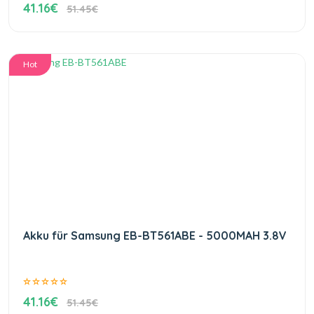
41.16€
51.45€
Hot
Akku für Samsung EB-BT561ABE - 5000MAH 3.8V
41.16€
51.45€