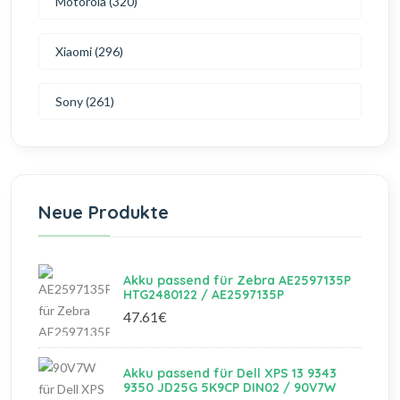
Motorola (320)
Xiaomi (296)
Sony (261)
Neue Produkte
Akku passend für Zebra AE2597135P
HTG2480122 / AE2597135P
47.61€
Akku passend für Dell XPS 13 9343
9350 JD25G 5K9CP DIN02 / 90V7W