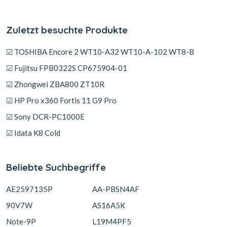
Zuletzt besuchte Produkte
☑ TOSHIBA Encore 2 WT10-A32 WT10-A-102 WT8-B
☑ Fujitsu FPB0322S CP675904-01
☑ Zhongwei ZBA800 ZT10R
☑ HP Pro x360 Fortis 11 G9 Pro
☑ Sony DCR-PC1000E
☑ Idata K8 Cold
Beliebte Suchbegriffe
AE2597135P
AA-PBSN4AF
90V7W
AS16A5K
Note-9P
L19M4PF5