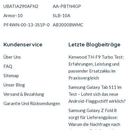
UBATIA290AFN2
AA-PBTN4GP
Armor-10
SLB-10A
PF4WN-00-13-3S1P-0
AB3000BWMC
Kundenservice
Letzte Blogbeiträge
Über Uns
Kenwood TH-F9 Turbo Test:
Erfahrungen, Leistung und
FAQ
passender Ersatzakku im
Sitemap
Praxisvergleich
Unser Blog
Samsung Galaxy Tab S11 im
Versand & Bezahlung
Test – Lohnt sich das neue
Android-Flaggschiff wirklich?
Garantie Und Rücksendungen
Samsung Galaxy Z Fold 8
sorgt für Lieferengpässe:
Warum die Nachfrage nach