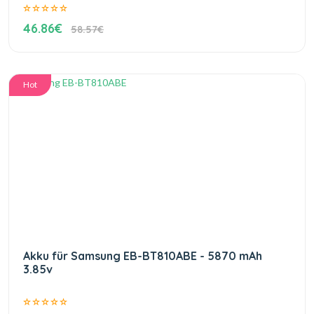
46.86€
58.57€
Hot
Akku für Samsung EB-BT810ABE - 5870 mAh
3.85v