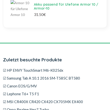
Akku passend für Ulefone Armor 10 /
Armor-10
31.50€
Zuletzt besuchte Produkte
☑ HP ENVY TouchSmart M6-K025dx
☑ Samsung Tab A 10.1 2016 SM-T585C BT580
☑ Canon EOS/G/MV
☑ Lephone T6+ T5 F1
☑ MSI CR400X CR420 CX420 CX705MX EX400
☑ Oppo Realme Neo7 Turbo