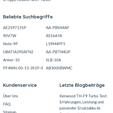
Beliebte Suchbegriffe
AE2597135P
AA-PBSN4AF
90V7W
AS16A5K
Note-9P
L19M4PF5
UBATIA290AFN2
AA-PBTN4GP
Armor-10
SLB-10A
PF4WN-00-13-3S1P-0
AB3000BWMC
Kundenservice
Letzte Blogbeiträge
Über Uns
Kenwood TH-F9 Turbo Test:
Erfahrungen, Leistung und
FAQ
passender Ersatzakku im
Sitemap