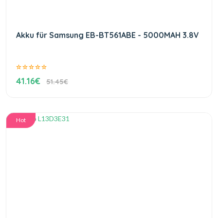
Akku für Samsung EB-BT561ABE - 5000MAH 3.8V
41.16€
51.45€
Hot