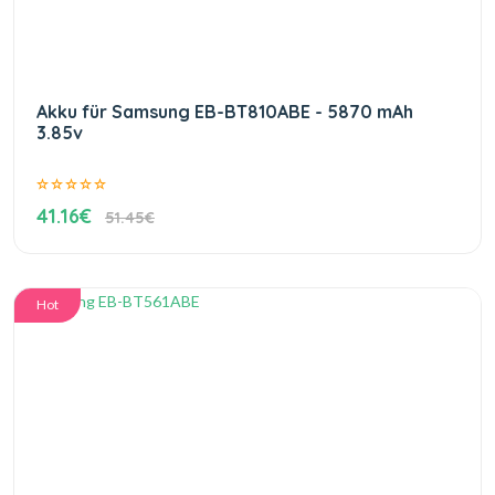
Akku für Samsung EB-BT810ABE - 5870 mAh
3.85v
41.16€
51.45€
Hot