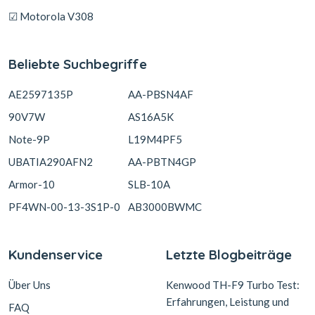
☑ Motorola V308
Beliebte Suchbegriffe
AE2597135P
AA-PBSN4AF
90V7W
AS16A5K
Note-9P
L19M4PF5
UBATIA290AFN2
AA-PBTN4GP
Armor-10
SLB-10A
PF4WN-00-13-3S1P-0
AB3000BWMC
Kundenservice
Letzte Blogbeiträge
Über Uns
Kenwood TH-F9 Turbo Test:
Erfahrungen, Leistung und
FAQ