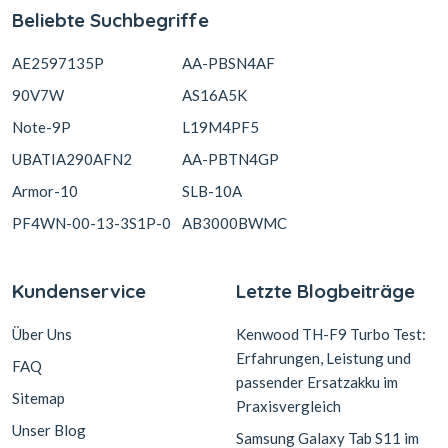
Beliebte Suchbegriffe
AE2597135P
AA-PBSN4AF
90V7W
AS16A5K
Note-9P
L19M4PF5
UBATIA290AFN2
AA-PBTN4GP
Armor-10
SLB-10A
PF4WN-00-13-3S1P-0
AB3000BWMC
Kundenservice
Letzte Blogbeiträge
Über Uns
Kenwood TH-F9 Turbo Test:
Erfahrungen, Leistung und
FAQ
passender Ersatzakku im
Sitemap
Praxisvergleich
Unser Blog
Samsung Galaxy Tab S11 im