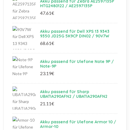
Akku passend für Zebra AE2597135P
HTG2480122 / AE2597135P
47.61€
Akku passend für Dell XPS 13 9343
9350 JD25G 5K9CP DIN02 / 90V7W
68.61€
Akku passend für Ulefone Note 9P /
Note-9P
23.19€
Akku passend für Sharp
UBATIA290AFN2 / UBATIA290AFN2
21.11€
Akku passend für Ulefone Armor 10 /
Armor-10