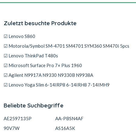
Zuletzt besuchte Produkte
☑ Lenovo S860
☑ Motorola/Symbol SM-4701 SM4701 SYM360 SM470i 5pcs
☑ Lenovo ThinkPad T480s
☑ Microsoft Surface Pro 7+ Plus 1960
☑ Agilent N9917A N9330 N9330B N9938A
☑ Lenovo Yoga Slim 6-14IRP8 6-14IRH8 7-14IMH9
Beliebte Suchbegriffe
AE2597135P
AA-PBSN4AF
90V7W
AS16A5K