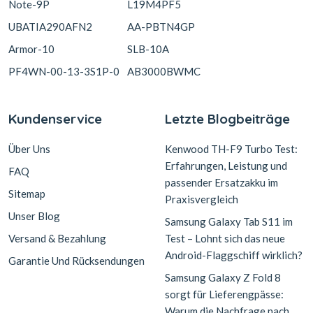
Note-9P
L19M4PF5
UBATIA290AFN2
AA-PBTN4GP
Armor-10
SLB-10A
PF4WN-00-13-3S1P-0
AB3000BWMC
Kundenservice
Letzte Blogbeiträge
Über Uns
Kenwood TH-F9 Turbo Test:
Erfahrungen, Leistung und
FAQ
passender Ersatzakku im
Sitemap
Praxisvergleich
Unser Blog
Samsung Galaxy Tab S11 im
Versand & Bezahlung
Test – Lohnt sich das neue
Android-Flaggschiff wirklich?
Garantie Und Rücksendungen
Samsung Galaxy Z Fold 8
sorgt für Lieferengpässe:
Warum die Nachfrage nach