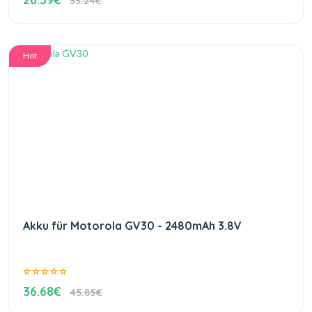
33.24€
Hot
Akku für Motorola GV30 - 2480mAh 3.8V
36.68€
45.85€