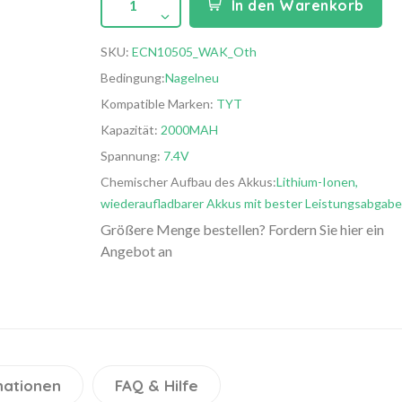
1
In den Warenkorb
SKU:
ECN10505_WAK_Oth
Bedingung:
Nagelneu
Kompatible Marken:
TYT
Kapazität:
2000MAH
Spannung:
7.4V
Chemischer Aufbau des Akkus:
Lithium-Ionen,
wiederaufladbarer Akkus mit bester Leistungsabgabe
Größere Menge bestellen? Fordern Sie hier ein
Angebot an
mationen
FAQ & Hilfe