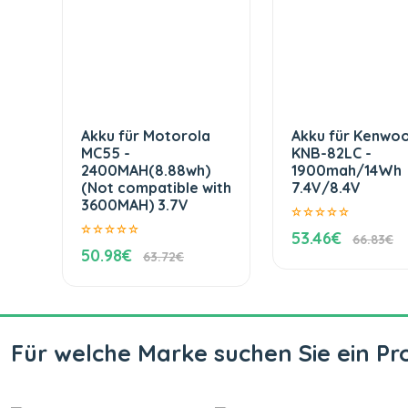
Akku für Motorola
Akku für Kenwo
MC55 -
KNB-82LC -
2400MAH(8.88wh)
1900mah/14Wh
(Not compatible with
7.4V/8.4V
3600MAH) 3.7V
53.46€
66.83€
50.98€
63.72€
Für welche Marke suchen Sie ein Pr