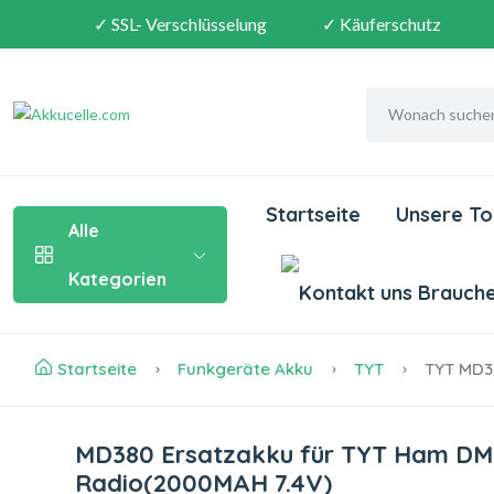
✓ SSL- Verschlüsselung
✓ Käuferschutz
Startseite
Unsere To
Alle
Kategorien
Brauchen
Startseite
Funkgeräte Akku
TYT
TYT MD3
MD380 Ersatzakku für TYT Ham DM
Radio(2000MAH 7.4V)