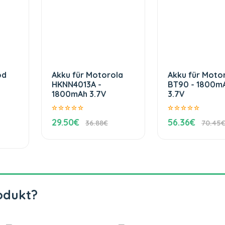
od
Akku für Motorola
Akku für Moto
HKNN4013A -
BT90 - 1800m
1800mAh 3.7V
3.7V
29.50€
56.36€
36.88€
70.45
odukt?