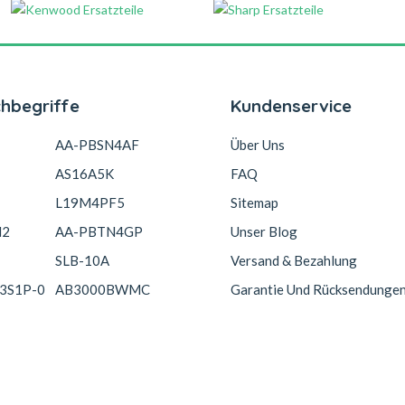
chbegriffe
Kundenservice
AA-PBSN4AF
Über Uns
AS16A5K
FAQ
L19M4PF5
Sitemap
N2
AA-PBTN4GP
Unser Blog
SLB-10A
Versand & Bezahlung
3S1P-0
AB3000BWMC
Garantie Und Rücksendunge
Copyright © 2026 Akkucelle.com. All Rights Reserved.