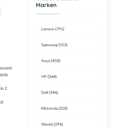
Marken
Lenovo (791)
Samsung (553)
0
Asus (458)
passend
bile
HP (364)
in 2
Dell (346)
ck
Motorola (320)
Xiaomi (296)