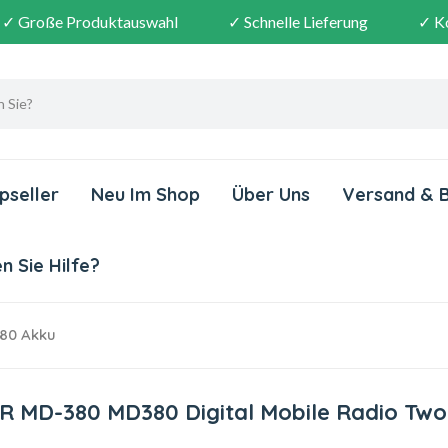
✓ Große Produktauswahl
✓ Schnelle Lieferung
✓ K
pseller
Neu Im Shop
Über Uns
Versand & 
 Sie Hilfe?
80 Akku
R MD-380 MD380 Digital Mobile Radio Tw