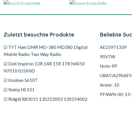
Zuletzt besuchte Produkte
Beliebte Su
☑ TYT Ham DMR MD-380 MD380 Digital
AE2597135P
Mobile Radio Two Way Radio
90V7W
☑ Dell Inspiron 13R 14R 15R 17R N4050
Note-9P
N7010 0J1KND
UBATIA290AF
☑ Koobee S610T
Armor-10
☑ Nokia HE331
PF4WN-00-13-
☑ Ridgid R83015 130252003 130254002
130254008
☑ Maxell ER18/50