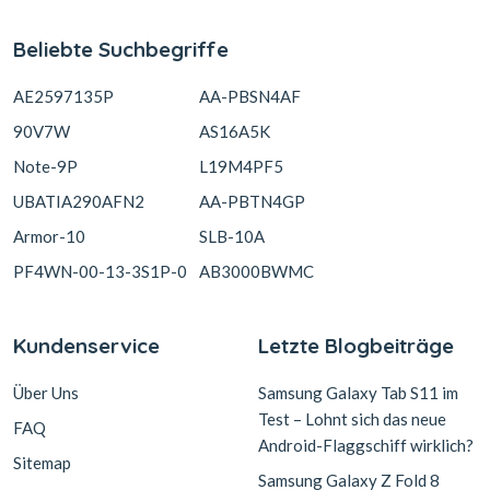
Beliebte Suchbegriffe
AE2597135P
AA-PBSN4AF
90V7W
AS16A5K
Note-9P
L19M4PF5
UBATIA290AFN2
AA-PBTN4GP
Armor-10
SLB-10A
PF4WN-00-13-3S1P-0
AB3000BWMC
Kundenservice
Letzte Blogbeiträge
Über Uns
Samsung Galaxy Tab S11 im
Test – Lohnt sich das neue
FAQ
Android-Flaggschiff wirklich?
Sitemap
Samsung Galaxy Z Fold 8