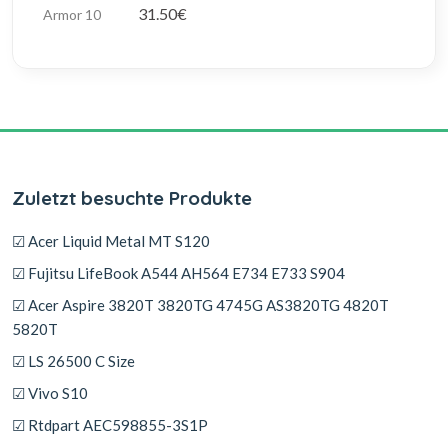
31.50€
Zuletzt besuchte Produkte
☑ Acer Liquid Metal MT S120
☑ Fujitsu LifeBook A544 AH564 E734 E733 S904
☑ Acer Aspire 3820T 3820TG 4745G AS3820TG 4820T
5820T
☑ LS 26500 C Size
☑ Vivo S10
☑ Rtdpart AEC598855-3S1P