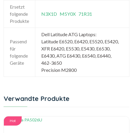
Ersetzt
folgende
N3X1D
M5Y0X
71R31
Produkte
Dell Latitude ATG Laptops:
Passend
Latitude E6520, E6420, E5520, E5420,
für
XFR E6420, E5530, E5430, E6530,
folgende
E6430, ATG E6430, E6540, E6440,
Geräte
462-3650
Precision M2800
Verwandte Produkte
Hot