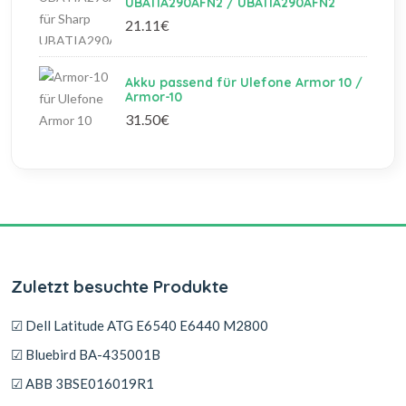
UBATIA290AFN2 / UBATIA290AFN2
21.11€
Akku passend für Ulefone Armor 10 /
Armor-10
31.50€
Zuletzt besuchte Produkte
☑ Dell Latitude ATG E6540 E6440 M2800
☑ Bluebird BA-435001B
☑ ABB 3BSE016019R1