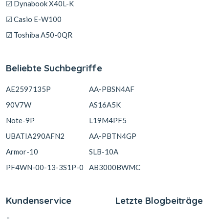
☑ Dynabook X40L-K
☑ Casio E-W100
☑ Toshiba A50-0QR
Beliebte Suchbegriffe
AE2597135P
AA-PBSN4AF
90V7W
AS16A5K
Note-9P
L19M4PF5
UBATIA290AFN2
AA-PBTN4GP
Armor-10
SLB-10A
PF4WN-00-13-3S1P-0
AB3000BWMC
Kundenservice
Letzte Blogbeiträge