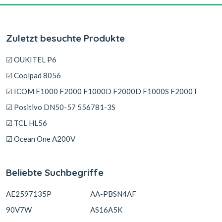
Zuletzt besuchte Produkte
☑ OUKITEL P6
☑ Coolpad 8056
☑ ICOM F1000 F2000 F1000D F2000D F1000S F2000T
☑ Positivo DN50-57 556781-3S
☑ TCL HL56
☑ Ocean One A200V
Beliebte Suchbegriffe
AE2597135P
AA-PBSN4AF
90V7W
AS16A5K