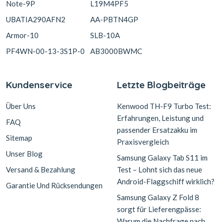
Note-9P
L19M4PF5
UBATIA290AFN2
AA-PBTN4GP
Armor-10
SLB-10A
PF4WN-00-13-3S1P-0
AB3000BWMC
Kundenservice
Letzte Blogbeiträge
Über Uns
Kenwood TH-F9 Turbo Test:
Erfahrungen, Leistung und
FAQ
passender Ersatzakku im
Sitemap
Praxisvergleich
Unser Blog
Samsung Galaxy Tab S11 im
Versand & Bezahlung
Test – Lohnt sich das neue
Android-Flaggschiff wirklich?
Garantie Und Rücksendungen
Samsung Galaxy Z Fold 8
sorgt für Lieferengpässe:
Warum die Nachfrage nach