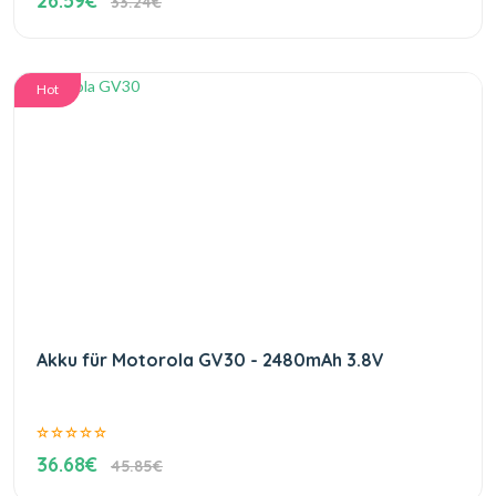
26.59€
33.24€
Hot
Akku für Motorola GV30 - 2480mAh 3.8V
36.68€
45.85€