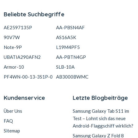
Beliebte Suchbegriffe
AE2597135P
AA-PBSN4AF
90V7W
AS16A5K
Note-9P
L19M4PF5
UBATIA290AFN2
AA-PBTN4GP
Armor-10
SLB-10A
PF4WN-00-13-3S1P-0
AB3000BWMC
Kundenservice
Letzte Blogbeiträge
Über Uns
Samsung Galaxy Tab S11 im
Test – Lohnt sich das neue
FAQ
Android-Flaggschiff wirklich?
Sitemap
Samsung Galaxy Z Fold 8