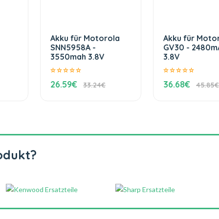
Akku für Motorola
Akku für Moto
SNN5958A -
GV30 - 2480m
3550mah 3.8V
3.8V
26.59€
36.68€
33.24€
45.85€
odukt?