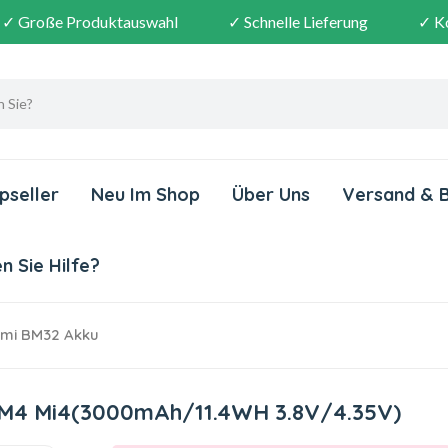
✓ Große Produktauswahl
✓ Schnelle Lieferung
✓ K
pseller
Neu Im Shop
Über Uns
Versand & 
 Sie Hilfe?
mi BM32 Akku
4 M4 Mi4(3000mAh/11.4WH 3.8V/4.35V)