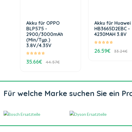
Akku für OPPO
Akku für Huawei
BLP575 -
HB3665D2EBC -
2900/3000mAh
4230MAH 3.8V
(Min/Typ.)
3.8V/4.35V
26.59€
33.24€
35.66€
44.57€
Für welche Marke suchen Sie ein Pr