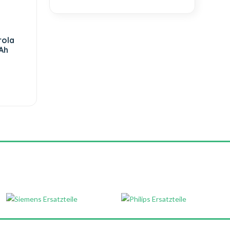
rola
Ah