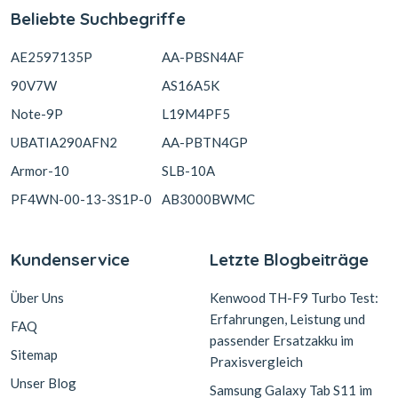
Beliebte Suchbegriffe
AE2597135P
AA-PBSN4AF
90V7W
AS16A5K
Note-9P
L19M4PF5
UBATIA290AFN2
AA-PBTN4GP
Armor-10
SLB-10A
PF4WN-00-13-3S1P-0
AB3000BWMC
Kundenservice
Letzte Blogbeiträge
Über Uns
Kenwood TH-F9 Turbo Test:
Erfahrungen, Leistung und
FAQ
passender Ersatzakku im
Sitemap
Praxisvergleich
Unser Blog
Samsung Galaxy Tab S11 im