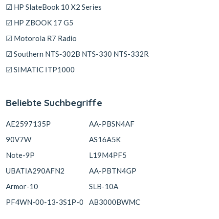
☑ HP SlateBook 10 X2 Series
☑ HP ZBOOK 17 G5
☑ Motorola R7 Radio
☑ Southern NTS-302B NTS-330 NTS-332R
☑ SIMATIC ITP1000
Beliebte Suchbegriffe
AE2597135P
AA-PBSN4AF
90V7W
AS16A5K
Note-9P
L19M4PF5
UBATIA290AFN2
AA-PBTN4GP
Armor-10
SLB-10A
PF4WN-00-13-3S1P-0
AB3000BWMC