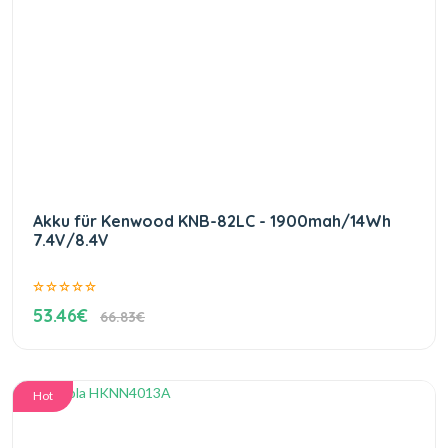
Akku für Kenwood KNB-82LC - 1900mah/14Wh
7.4V/8.4V
53.46€
66.83€
Hot