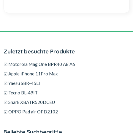
Zuletzt besuchte Produkte
☑ Motorola Mag One BPR40 A8 A6
☑ Apple iPhone 11Pro Max
☑ Yaesu SBR-45LI
☑ Tecno BL-49IT
☑ Shark XBATR520DCEU
☑ OPPO Pad air OPD2102
Beliebte Suchbegriffe