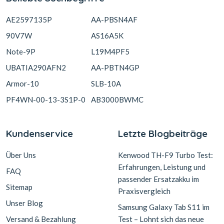
AE2597135P
AA-PBSN4AF
90V7W
AS16A5K
Note-9P
L19M4PF5
UBATIA290AFN2
AA-PBTN4GP
Armor-10
SLB-10A
PF4WN-00-13-3S1P-0
AB3000BWMC
Kundenservice
Letzte Blogbeiträge
Über Uns
Kenwood TH-F9 Turbo Test:
Erfahrungen, Leistung und
FAQ
passender Ersatzakku im
Sitemap
Praxisvergleich
Unser Blog
Samsung Galaxy Tab S11 im
Versand & Bezahlung
Test – Lohnt sich das neue