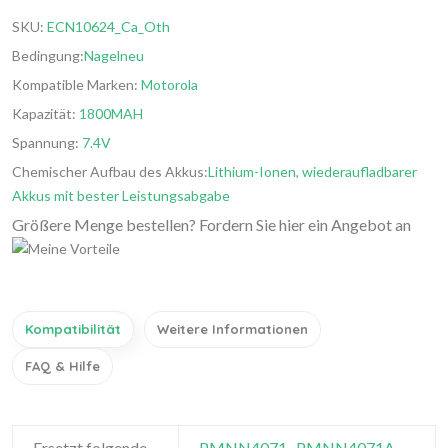
SKU:
ECN10624_Ca_Oth
Bedingung:
Nagelneu
Kompatible Marken:
Motorola
Kapazität:
1800MAH
Spannung:
7.4V
Chemischer Aufbau des Akkus:
Lithium-Ionen, wiederaufladbarer
Akkus mit bester Leistungsabgabe
Größere Menge bestellen? Fordern Sie hier ein Angebot an
Kompatibilität
Weitere Informationen
FAQ & Hilfe
Ersetzt folgende
PMNN4071
PMNN4071A