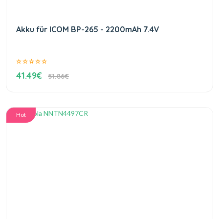
Akku für ICOM BP-265 - 2200mAh 7.4V
41.49€
51.86€
Hot