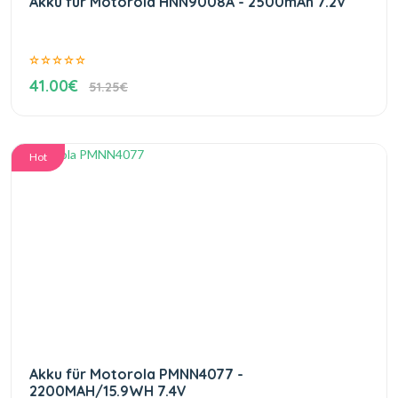
Akku für Motorola HNN9008A - 2500mAh 7.2V
41.00€
51.25€
Hot
Akku für Motorola PMNN4077 -
2200MAH/15.9WH 7.4V