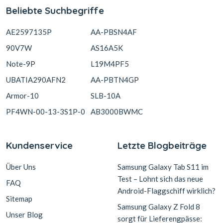
Beliebte Suchbegriffe
AE2597135P
AA-PBSN4AF
90V7W
AS16A5K
Note-9P
L19M4PF5
UBATIA290AFN2
AA-PBTN4GP
Armor-10
SLB-10A
PF4WN-00-13-3S1P-0
AB3000BWMC
Kundenservice
Letzte Blogbeiträge
Über Uns
Samsung Galaxy Tab S11 im
Test – Lohnt sich das neue
FAQ
Android-Flaggschiff wirklich?
Sitemap
Samsung Galaxy Z Fold 8
Unser Blog
sorgt für Lieferengpässe: