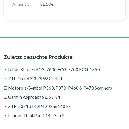
31.50€
Zuletzt besuchte Produkte
☑ Nihon Khoden ECG-7600 ECG-7700 ECG-1350
☑ ZTE Grand X 3 Z959 Cricket
☑ Motorola/Symbol P360, P370, P460 & P470 Scanners
☑ Garmin Approach S1, S3, S4
☑ ZTE Li3713T42P42P3h614057
☑ Lenovo ThinkPad T14s Gen 5