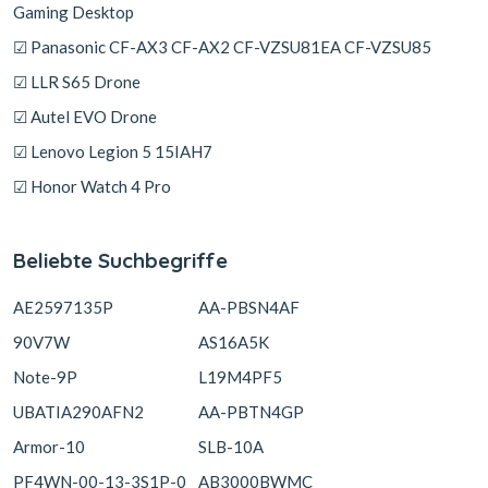
Gaming Desktop
☑ Panasonic CF-AX3 CF-AX2 CF-VZSU81EA CF-VZSU85
☑ LLR S65 Drone
☑ Autel EVO Drone
☑ Lenovo Legion 5 15IAH7
☑ Honor Watch 4 Pro
Beliebte Suchbegriffe
AE2597135P
AA-PBSN4AF
90V7W
AS16A5K
Note-9P
L19M4PF5
UBATIA290AFN2
AA-PBTN4GP
Armor-10
SLB-10A
PF4WN-00-13-3S1P-0
AB3000BWMC