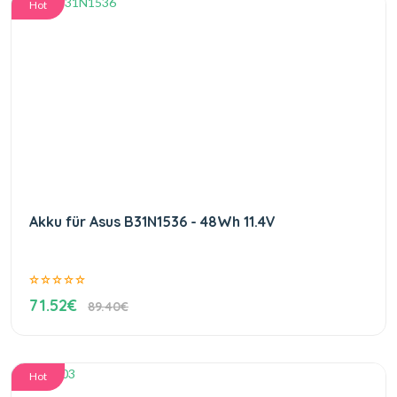
Hot
Akku für Asus B31N1536 - 48Wh 11.4V
71.52€
89.40€
Hot