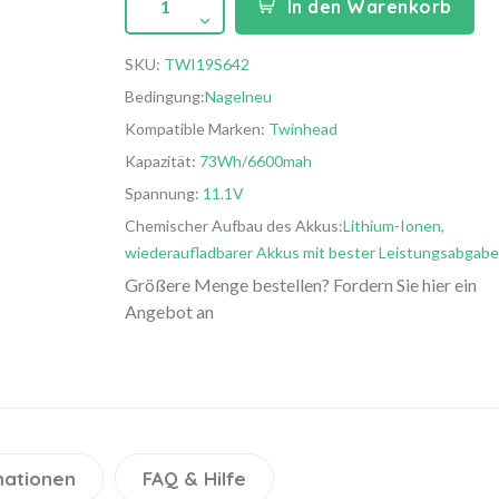
1
In den Warenkorb
SKU:
TWI19S642
Bedingung:
Nagelneu
Kompatible Marken:
Twinhead
Kapazität:
73Wh/6600mah
Spannung:
11.1V
Chemischer Aufbau des Akkus:
Lithium-Ionen,
wiederaufladbarer Akkus mit bester Leistungsabgabe
Größere Menge bestellen? Fordern Sie hier ein
Angebot an
mationen
FAQ & Hilfe