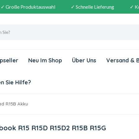
✓ Große Produktauswahl
✓ Schnelle Lieferung
✓ K
pseller
Neu Im Shop
Über Uns
Versand & 
 Sie Hilfe?
d R15B Akku
abook R15 R15D R15D2 R15B R15G