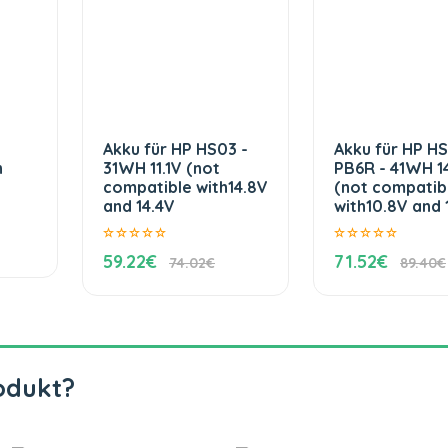
Akku für HP HS03 -
Akku für HP H
h
31WH 11.1V (not
PB6R - 41WH 1
compatible with14.8V
(not compatib
and 14.4V
with10.8V and 1
59.22€
71.52€
74.02€
89.40€
odukt?