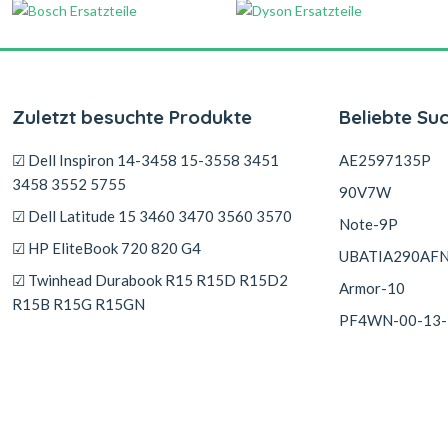
Zuletzt besuchte Produkte
Beliebte Su
☑ Dell Inspiron 14-3458 15-3558 3451
AE2597135P
3458 3552 5755
90V7W
☑ Dell Latitude 15 3460 3470 3560 3570
Note-9P
☑ HP EliteBook 720 820 G4
UBATIA290AF
☑ Twinhead Durabook R15 R15D R15D2
Armor-10
R15B R15G R15GN
PF4WN-00-13-
☑ Olympus Stylus SH-1 SH-2 SH-3
☑ Asus E203 E203MAH E203NAH FD080T