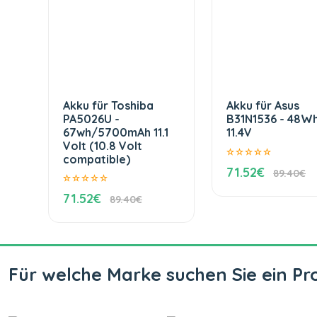
Akku für Toshiba
Akku für Asus
PA5026U -
B31N1536 - 48W
67wh/5700mAh 11.1
11.4V
Volt (10.8 Volt
compatible)
71.52€
89.40€
71.52€
89.40€
Für welche Marke suchen Sie ein Pr