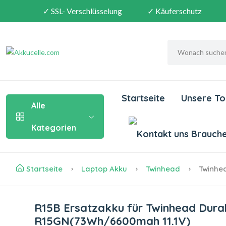
✓ SSL- Verschlüsselung
✓ Käuferschutz
Startseite
Unsere To
Alle
Kategorien
Brauchen
Startseite
Laptop Akku
Twinhead
Twinhea
R15B Ersatzakku für Twinhead Dur
R15GN(73Wh/6600mah 11.1V)