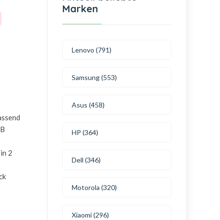
Marken
Lenovo (791)
Samsung (553)
Asus (458)
passend
5B
HP (364)
in 2
Dell (346)
ck
Motorola (320)
Xiaomi (296)