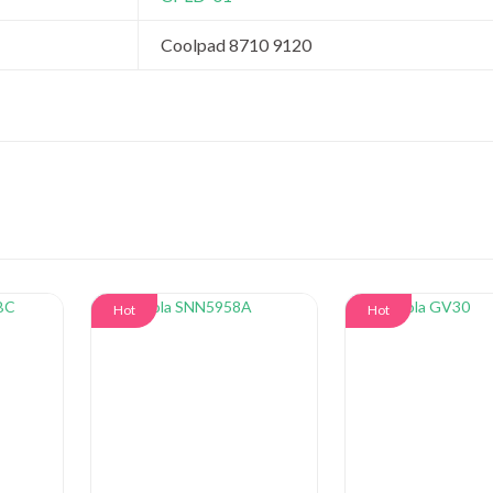
Coolpad 8710 9120
Hot
Hot