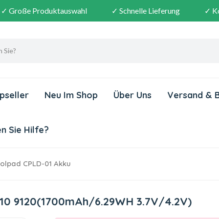
✓ Große Produktauswahl
✓ Schnelle Lieferung
✓ K
pseller
Neu Im Shop
Über Uns
Versand & 
 Sie Hilfe?
olpad CPLD-01 Akku
710 9120(1700mAh/6.29WH 3.7V/4.2V)