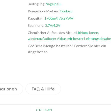
Bedingung:
Nagelneu
Kompatible Marken:
Coolpad
Kapazität:
1700mAh/6.29WH
Spannung:
3.7V/4.2V
Chemischer Aufbau des Akkus:
Lithium-Ionen,
wiederaufladbarer Akkus mit bester Leistungsabgabe
Größere Menge bestellen? Fordern Sie hier ein
Angebot an
mationen
FAQ & Hilfe
CPLD-01