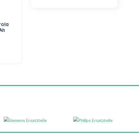
rola
Ah