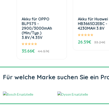
Akku für OPPO
Akku für Huawei
BLP575 -
HB3665D2EBC -
2900/3000mAh
4230MAH 3.8V
(Min/Typ.)
3.8V/4.35V
26.59€
33.24€
35.66€
44.57€
Für welche Marke suchen Sie ein Pr