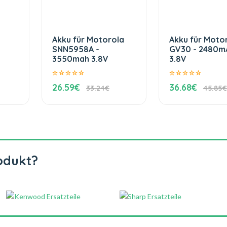
Akku für Motorola
Akku für Moto
SNN5958A -
GV30 - 2480m
3550mah 3.8V
3.8V
26.59€
36.68€
33.24€
45.85€
odukt?