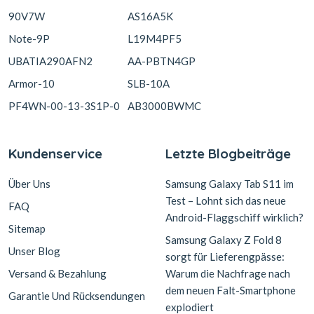
90V7W
AS16A5K
Note-9P
L19M4PF5
UBATIA290AFN2
AA-PBTN4GP
Armor-10
SLB-10A
PF4WN-00-13-3S1P-0
AB3000BWMC
Kundenservice
Letzte Blogbeiträge
Über Uns
Samsung Galaxy Tab S11 im
Test – Lohnt sich das neue
FAQ
Android-Flaggschiff wirklich?
Sitemap
Samsung Galaxy Z Fold 8
Unser Blog
sorgt für Lieferengpässe:
Versand & Bezahlung
Warum die Nachfrage nach
dem neuen Falt-Smartphone
Garantie Und Rücksendungen
explodiert