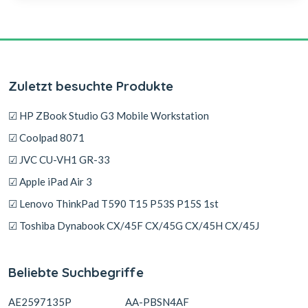
Zuletzt besuchte Produkte
☑ HP ZBook Studio G3 Mobile Workstation
☑ Coolpad 8071
☑ JVC CU-VH1 GR-33
☑ Apple iPad Air 3
☑ Lenovo ThinkPad T590 T15 P53S P15S 1st
☑ Toshiba Dynabook CX/45F CX/45G CX/45H CX/45J
Beliebte Suchbegriffe
AE2597135P
AA-PBSN4AF