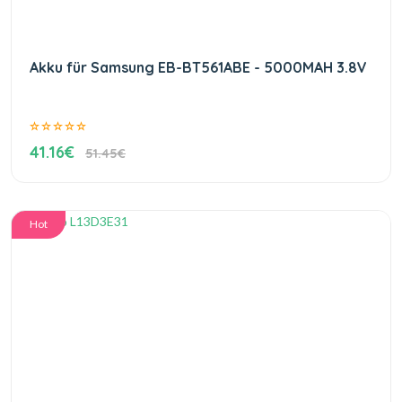
Akku für Samsung EB-BT561ABE - 5000MAH 3.8V
41.16€
51.45€
Hot