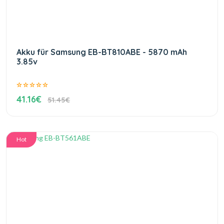
Akku für Samsung EB-BT810ABE - 5870 mAh
3.85v
41.16€
51.45€
Hot