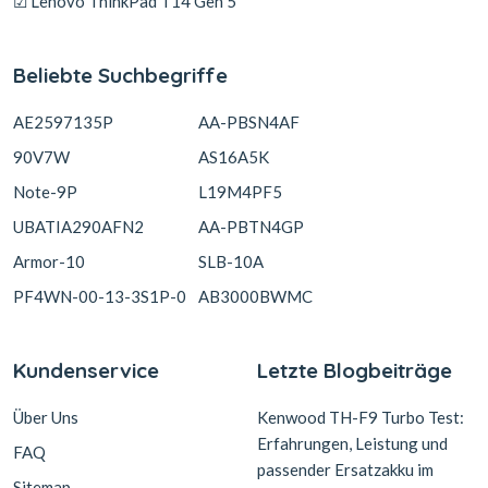
☑ Lenovo ThinkPad T14 Gen 5
Beliebte Suchbegriffe
AE2597135P
AA-PBSN4AF
90V7W
AS16A5K
Note-9P
L19M4PF5
UBATIA290AFN2
AA-PBTN4GP
Armor-10
SLB-10A
PF4WN-00-13-3S1P-0
AB3000BWMC
Kundenservice
Letzte Blogbeiträge
Über Uns
Kenwood TH-F9 Turbo Test:
Erfahrungen, Leistung und
FAQ
passender Ersatzakku im
Sitemap