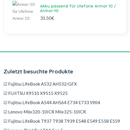
Akku passend für Ulefone Armor 10 /
Armor-10
31.50€
Zuletzt besuchte Produkte
☑ Fujitsu LifeBook A532 AH532/GFX
☑ FUJITSU X9510 X9515 X9525
☑ Fujitsu LifeBook A544 AH564 E734 E733 S904
☑ Lenovo Miix320-10ICR Miix325-10ICR
☑ Fujitsu LifeBook T937 T938 T939 E548 E549 E558 E559