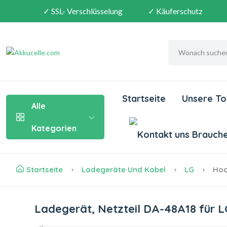
✓ SSL- Verschlüsselung
✓ Käuferschutz
Startseite
Unsere To
Alle
Kategorien
Brauchen
Startseite
Ladegeräte Und Kabel
LG
Hoch
Ladegerät, Netzteil DA-48A18 für 