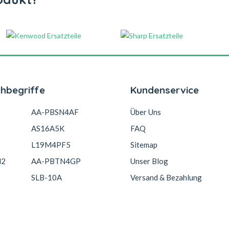
chbegriffe
Kundenservice
AA-PBSN4AF
Über Uns
AS16A5K
FAQ
L19M4PF5
Sitemap
N2
AA-PBTN4GP
Unser Blog
SLB-10A
Versand & Bezahlung
3S1P-0
AB3000BWMC
Garantie Und Rücksendunge