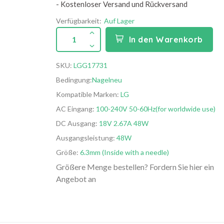
- Kostenloser Versand und Rückversand
Verfügbarkeit:
Auf Lager
1
In den Warenkorb
SKU:
LGG17731
Bedingung:
Nagelneu
Kompatible Marken:
LG
AC Eingang:
100-240V 50-60Hz(for worldwide use)
DC Ausgang:
18V 2.67A 48W
Ausgangsleistung:
48W
Größe:
6.3mm (Inside with a needle)
Größere Menge bestellen? Fordern Sie hier ein
Angebot an