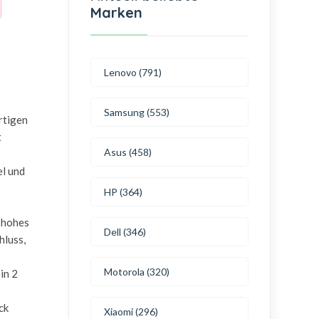
Marken
Lenovo (791)
Samsung (553)
rtigen
t
Asus (458)
el und
HP (364)
n hohes
Dell (346)
hluss,
Motorola (320)
in 2
ck
Xiaomi (296)