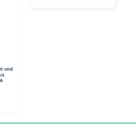
t und
us
A