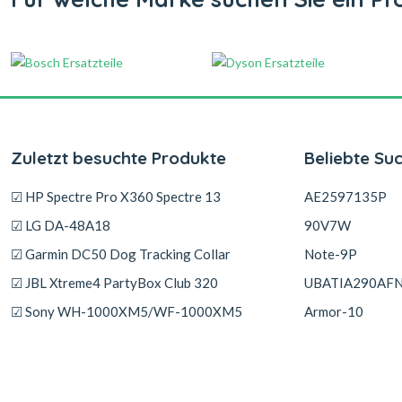
Zuletzt besuchte Produkte
Beliebte Su
☑ HP Spectre Pro X360 Spectre 13
AE2597135P
☑ LG DA-48A18
90V7W
☑ Garmin DC50 Dog Tracking Collar
Note-9P
☑ JBL Xtreme4 PartyBox Club 320
UBATIA290AF
☑ Sony WH-1000XM5/WF-1000XM5
Armor-10
☑ Huayue YC04B
PF4WN-00-13-