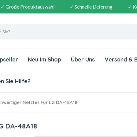
✓ Große Produktauswahl
✓ Schnelle Lieferung
✓ K
pseller
Neu Im Shop
Über Uns
Versand & 
 Sie Hilfe?
wertiger Netzteil Fur LG DA-48A18
LG DA-48A18