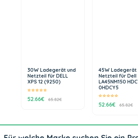
30W Ladegerät und
45W Ladegerät
Netzteil für DELL
Netzteil für Dell
XPS 12 (9250)
LA45NM150 HDC
0HDCY5
52.66€
65.82€
52.66€
65.82€
Für welche Marke suchen Sie ein Pr