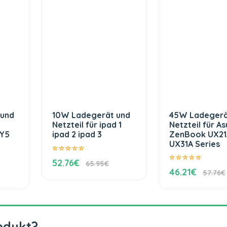
 und
10W Ladegerät und
45W Ladegerä
Netzteil für ipad 1
Netzteil für As
Y5
ipad 2 ipad 3
ZenBook UX21
UX31A Series
52.76€
65.95€
46.21€
57.76€
odukt?