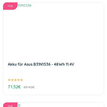
Hot
Akku für Asus B31N1536 - 48Wh 11.4V
71.52€
89.40€
Hot