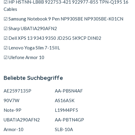
☑ HP HSTNN-LB8B 922753-421 922977-855 TPN-Q195 16
Cables
☑ Samsung Notebook 9 Pen NP930SBE NP930SBE-K01CN
☑ Sharp UBATIA290AFN2
☑ Dell XPS 13 9343 9350 JD25G 5K9CP DIN02
☑ Lenovo Yoga Slim 7-15IIL
☑ Ulefone Armor 10
Beliebte Suchbegriffe
AE2597135P
AA-PBSN4AF
90V7W
AS16A5K
Note-9P
L19M4PF5
UBATIA290AFN2
AA-PBTN4GP
Armor-10
SLB-10A