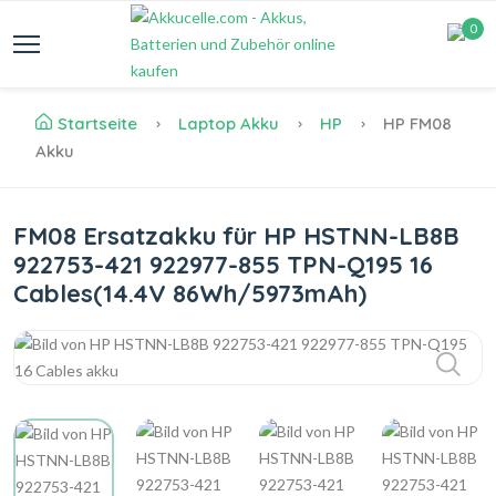
0
Startseite
Laptop Akku
HP
HP FM08
Akku
FM08 Ersatzakku für HP HSTNN-LB8B
922753-421 922977-855 TPN-Q195 16
Cables(14.4V 86Wh/5973mAh)