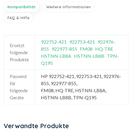
Kompatibilität
Weitere Informationen
FAQ & Hilfe
922752-421
922753-421
922976-
Ersetzt
855
922977-855
FM08
HQ-TRE
folgende
HSTNN-LB8A
HSTNN-LB8B
TPN-
Produkte
Q195
Passend
HP 922752-421, 922753-421, 922976-
für
855, 922977-855,
folgende
FM08, HQ-TRE, HSTNN-LB8A,
Geräte
HSTNN-LB8B, TPN-Q195
Verwandte Produkte