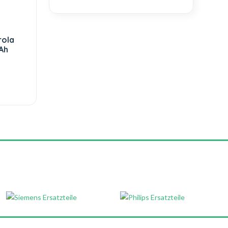
rola
Ah