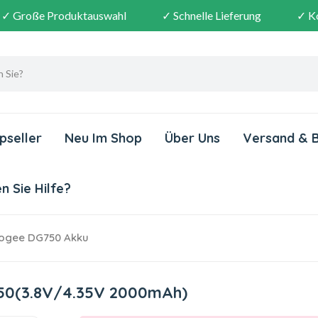
✓ Große Produktauswahl
✓ Schnelle Lieferung
✓ K
pseller
Neu Im Shop
Über Uns
Versand & 
 Sie Hilfe?
gee DG750 Akku
50(3.8V/4.35V 2000mAh)