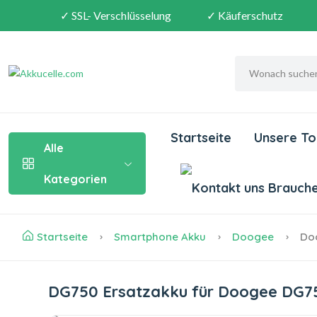
✓ SSL- Verschlüsselung
✓ Käuferschutz
Startseite
Unsere To
Alle
Kategorien
Brauchen
Startseite
Smartphone Akku
Doogee
Doo
DG750 Ersatzakku für Doogee DG7