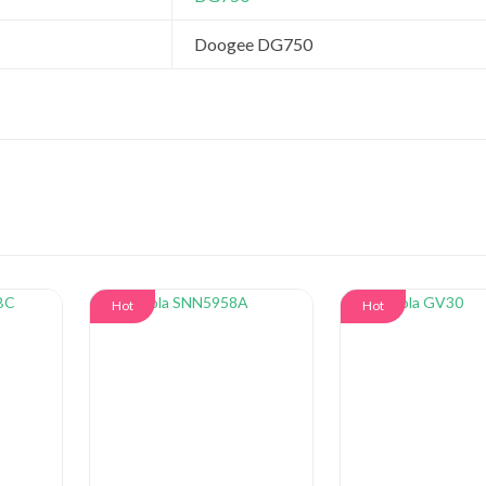
Doogee DG750
Hot
Hot