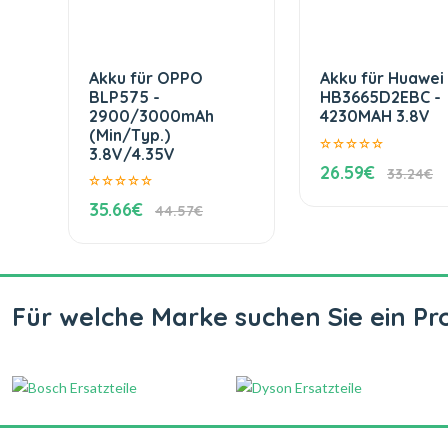
Akku für OPPO
Akku für Huawei
BLP575 -
HB3665D2EBC -
2900/3000mAh
4230MAH 3.8V
(Min/Typ.)
3.8V/4.35V
26.59€
33.24€
35.66€
44.57€
Für welche Marke suchen Sie ein Pr