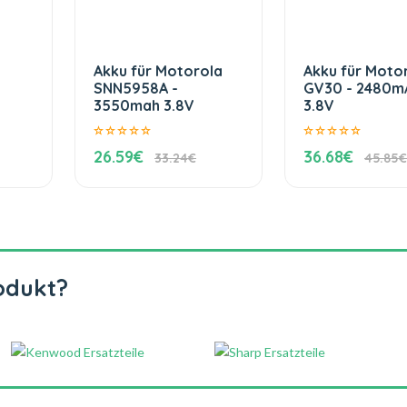
Akku für Motorola
Akku für Moto
SNN5958A -
GV30 - 2480m
3550mah 3.8V
3.8V
26.59€
36.68€
33.24€
45.85€
odukt?