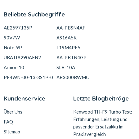
Beliebte Suchbegriffe
AE2597135P
AA-PBSN4AF
90V7W
AS16A5K
Note-9P
L19M4PF5
UBATIA290AFN2
AA-PBTN4GP
Armor-10
SLB-10A
PF4WN-00-13-3S1P-0
AB3000BWMC
Kundenservice
Letzte Blogbeiträge
Über Uns
Kenwood TH-F9 Turbo Test:
Erfahrungen, Leistung und
FAQ
passender Ersatzakku im
Sitemap
Praxisvergleich