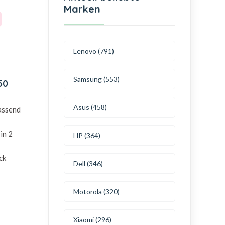
Marken
Lenovo (791)
Samsung (553)
50
Asus (458)
passend
in 2
HP (364)
ck
Dell (346)
Motorola (320)
Xiaomi (296)