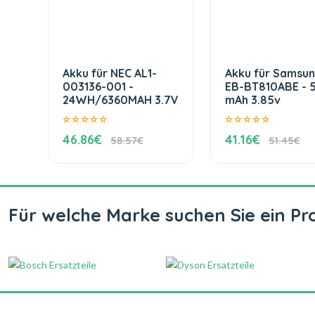
Akku für NEC AL1-
Akku für Samsu
003136-001 -
EB-BT810ABE - 
24WH/6360MAH 3.7V
mAh 3.85v
46.86€
41.16€
58.57€
51.45€
Für welche Marke suchen Sie ein Pr