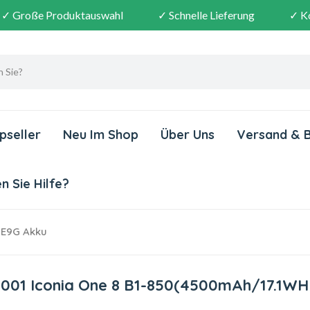
✓ Große Produktauswahl
✓ Schnelle Lieferung
✓ K
pseller
Neu Im Shop
Über Uns
Versand & 
 Sie Hilfe?
4E9G Akku
6001 Iconia One 8 B1-850(4500mAh/17.1WH