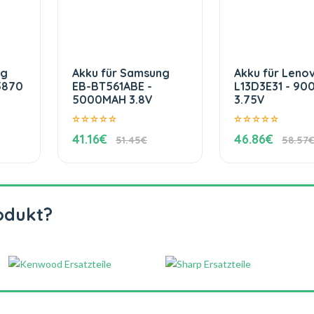
ng
Akku für Samsung
Akku für Leno
5870
EB-BT561ABE -
L13D3E31 - 9
5000MAH 3.8V
3.75V
41.16€
46.86€
51.45€
58.57
odukt?