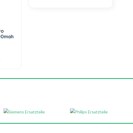
vo
000mah
€