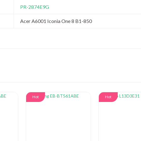
PR-2874E9G
Acer A6001 Iconia One 8 B1-850
Hot
Hot