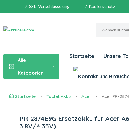
✓ SSL- Verschlüsselung
✓ Käuferschutz
Startseite
Unsere To
Alle
Kategorien
Brauchen
Startseite
Tablet Akku
Acer
Acer PR-287
PR-2874E9G Ersatzakku für Acer A
3.8V/4.35V)