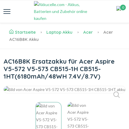
0
Startseite
Laptop Akku
Acer
Acer
AC16B8K Akku
AC16B8K Ersatzakku für Acer Aspire
V5-572 V5-573 CB515-1H CB515-
1HT(6180mAh/48WH 7.4V/8.7V)