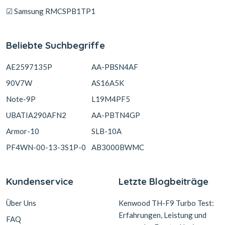
☑ Samsung RMCSPB1TP1
Beliebte Suchbegriffe
AE2597135P
AA-PBSN4AF
90V7W
AS16A5K
Note-9P
L19M4PF5
UBATIA290AFN2
AA-PBTN4GP
Armor-10
SLB-10A
PF4WN-00-13-3S1P-0
AB3000BWMC
Kundenservice
Letzte Blogbeiträge
Über Uns
Kenwood TH-F9 Turbo Test:
Erfahrungen, Leistung und
FAQ