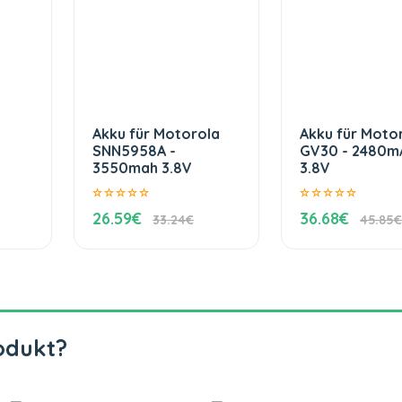
Akku für Motorola
Akku für Moto
SNN5958A -
GV30 - 2480m
3550mah 3.8V
3.8V
26.59€
36.68€
33.24€
45.85€
odukt?