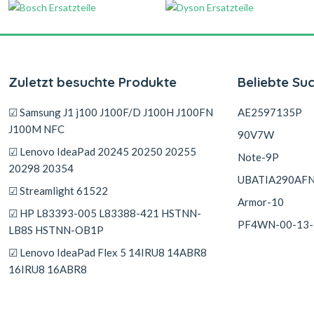
Zuletzt besuchte Produkte
Beliebte Su
☑ Samsung J1 j100 J100F/D J100H J100FN
AE2597135P
J100M NFC
90V7W
☑ Lenovo IdeaPad 20245 20250 20255
Note-9P
20298 20354
UBATIA290AF
☑ Streamlight 61522
Armor-10
☑ HP L83393-005 L83388-421 HSTNN-
PF4WN-00-13-
LB8S HSTNN-OB1P
☑ Lenovo IdeaPad Flex 5 14IRU8 14ABR8
16IRU8 16ABR8
☑ Acer Aspire 2930G 4740G 5738G 4930
5735