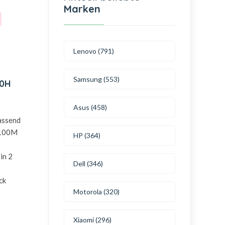
Marken
Lenovo (791)
Samsung (553)
00H
Asus (458)
passend
J100M
HP (364)
in 2
Dell (346)
ck
Motorola (320)
Xiaomi (296)