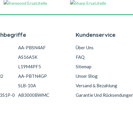
chbegriffe
Kundenservice
AA-PBSN4AF
Über Uns
AS16A5K
FAQ
L19M4PF5
Sitemap
N2
AA-PBTN4GP
Unser Blog
SLB-10A
Versand & Bezahlung
3S1P-0
AB3000BWMC
Garantie Und Rücksendunge