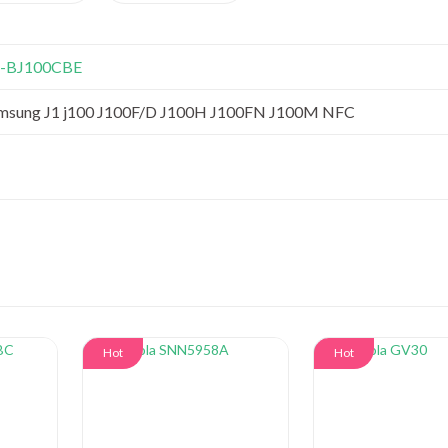
-BJ100CBE
msung J1 j100 J100F/D J100H J100FN J100M NFC
Hot
Hot