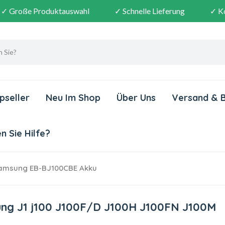
✓ Große Produktauswahl
✓ Schnelle Lieferung
✓ K
pseller
Neu Im Shop
Über Uns
Versand & 
 Sie Hilfe?
msung EB-BJ100CBE Akku
ng J1 j100 J100F/D J100H J100FN J100M