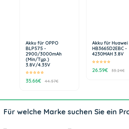
Akku für OPPO
Akku für Huawei
BLP575 -
HB3665D2EBC -
2900/3000mAh
4230MAH 3.8V
(Min/Typ.)
3.8V/4.35V
26.59€
33.24€
35.66€
44.57€
Für welche Marke suchen Sie ein Pr