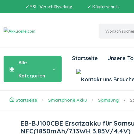
✓ SSL- Verschlüsselung
✓ Käuferschutz
Startseite
Unsere To
Alle
Kategorien
Brauchen
Startseite
Smartphone Akku
Samsung
Sa
EB-BJ100CBE Ersatzakku für Samsu
NFC(1850mAh/7.13WH 3.85V/4.4V)