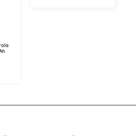
rola
Ah