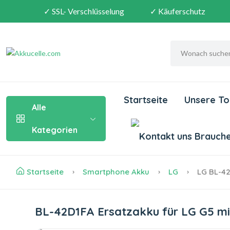
✓ SSL- Verschlüsselung
✓ Käuferschutz
Startseite
Unsere To
Alle
Kategorien
Brauchen
Startseite
Smartphone Akku
LG
LG BL-42
BL-42D1FA Ersatzakku für LG G5 m