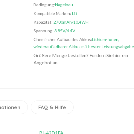
Bedingung:
Nagelneu
Kompatible Marken:
LG
Kapazität:
2700mAh/10.4WH
Spannung:
3.85V/4.4V
Chemischer Aufbau des Akkus:
Lithium-Ionen,
wiederaufladbarer Akkus mit bester Leistungsabgabe
Größere Menge bestellen? Fordern Sie hier ein
Angebot an
mationen
FAQ & Hilfe
BL-42D1FA