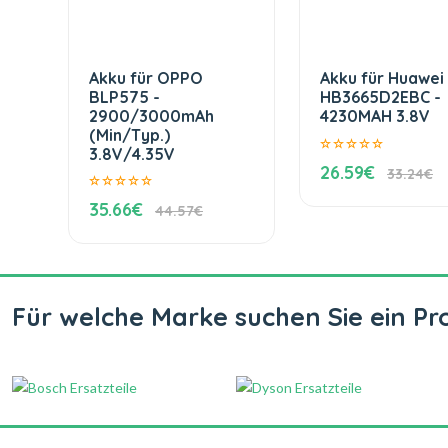
Akku für OPPO
Akku für Huawei
BLP575 -
HB3665D2EBC -
2900/3000mAh
4230MAH 3.8V
(Min/Typ.)
3.8V/4.35V
26.59€
33.24€
35.66€
44.57€
Für welche Marke suchen Sie ein Pr