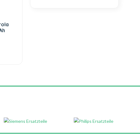
rola
Ah