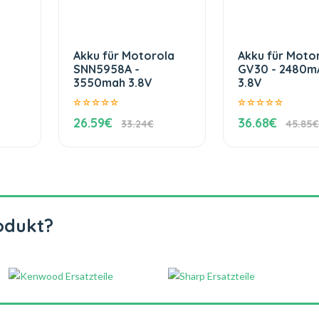
Akku für Motorola
Akku für Moto
SNN5958A -
GV30 - 2480m
3550mah 3.8V
3.8V
26.59€
36.68€
33.24€
45.85€
odukt?