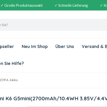
✓ Große Produktauswahl
✓ Schnelle Lieferung
✓ K
pseller
Neu Im Shop
Über Uns
Versand & 
 Sie Hilfe?
D1FA Akku
ini K6 G5mini(2700mAh/10.4WH 3.85V/4.4