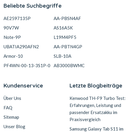
Beliebte Suchbegriffe
AE2597135P
AA-PBSN4AF
90V7W
AS16A5K
Note-9P
L19M4PF5
UBATIA290AFN2
AA-PBTN4GP
Armor-10
SLB-10A
PF4WN-00-13-3S1P-0
AB3000BWMC
Kundenservice
Letzte Blogbeiträge
Über Uns
Kenwood TH-F9 Turbo Test:
Erfahrungen, Leistung und
FAQ
passender Ersatzakku im
Sitemap
Praxisvergleich
Unser Blog
Samsung Galaxy Tab S11 im