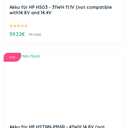
Akku für HP HS03 - 31WH 11.1V (not compatible
with14.8V and 14.4V
59.22€
74.02€
Hot
Akku für HP HSTNN-PB6R - 41WH 14.8V (not