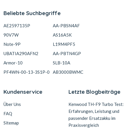
Beliebte Suchbegriffe
AE2597135P
AA-PBSN4AF
90V7W
AS16A5K
Note-9P
L19M4PF5
UBATIA290AFN2
AA-PBTN4GP
Armor-10
SLB-10A
PF4WN-00-13-3S1P-0
AB3000BWMC
Kundenservice
Letzte Blogbeiträge
Über Uns
Kenwood TH-F9 Turbo Test:
Erfahrungen, Leistung und
FAQ
passender Ersatzakku im
Sitemap
Praxisvergleich