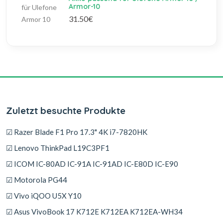
Armor-10
31.50€
Zuletzt besuchte Produkte
☑ Razer Blade F1 Pro 17.3" 4K i7-7820HK
☑ Lenovo ThinkPad L19C3PF1
☑ ICOM IC-80AD IC-91A IC-91AD IC-E80D IC-E90
☑ Motorola PG44
☑ Vivo iQOO U5X Y10
☑ Asus VivoBook 17 K712E K712EA K712EA-WH34