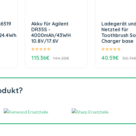
R6519
Akku für Agilent
Ladegerät un
DR35S -
Netzteil für
24.4Wh
4000mAh/43WH
Toothbrush So
10.8V/17.6V
Charger base
115.36€
40.59€
144.20€
50.74
odukt?