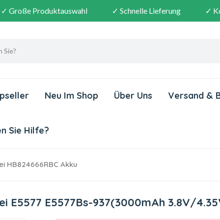
✓ Große Produktauswahl
✓ Schnelle Lieferung
✓ K
pseller
Neu Im Shop
Über Uns
Versand & 
 Sie Hilfe?
i HB824666RBC Akku
ei E5577 E5577Bs-937(3000mAh 3.8V/4.35