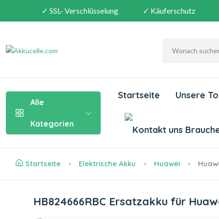
✓ SSL- Verschlüsselung
✓ Käuferschutz
Startseite
Unsere To
Alle
Kategorien
Brauchen
Startseite
Elektrische Akku
Huawei
Huawe
HB824666RBC Ersatzakku für Huaw