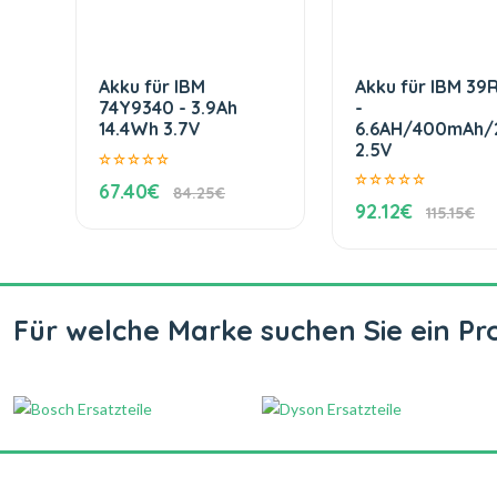
Akku für IBM
Akku für IBM 39
74Y9340 - 3.9Ah
-
14.4Wh 3.7V
6.6AH/400mAh/
2.5V
67.40€
84.25€
92.12€
115.15€
Für welche Marke suchen Sie ein Pr