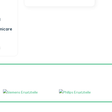
d
nicare
€