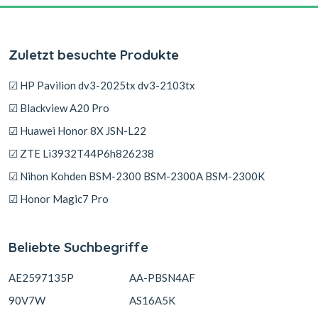
Zuletzt besuchte Produkte
☑ HP Pavilion dv3-2025tx dv3-2103tx
☑ Blackview A20 Pro
☑ Huawei Honor 8X JSN-L22
☑ ZTE Li3932T44P6h826238
☑ Nihon Kohden BSM-2300 BSM-2300A BSM-2300K
☑ Honor Magic7 Pro
Beliebte Suchbegriffe
AE2597135P
AA-PBSN4AF
90V7W
AS16A5K