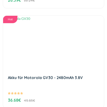
26.59€
33.24€
Hot
Akku für Motorola GV30 - 2480mAh 3.8V
36.68€
45.85€