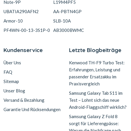
Note-9P
L19M4PF5
UBATIA290AFN2
AA-PBTN4GP
Armor-10
SLB-10A
PF4WN-00-13-3S1P-0
AB3000BWMC
Kundenservice
Letzte Blogbeiträge
Über Uns
Kenwood TH-F9 Turbo Test:
Erfahrungen, Leistung und
FAQ
passender Ersatzakku im
Sitemap
Praxisvergleich
Unser Blog
Samsung Galaxy Tab S11 im
Versand & Bezahlung
Test – Lohnt sich das neue
Android-Flaggschiff wirklich?
Garantie Und Rücksendungen
Samsung Galaxy Z Fold 8
sorgt für Lieferengpässe:
Warum die Nachfrage nach