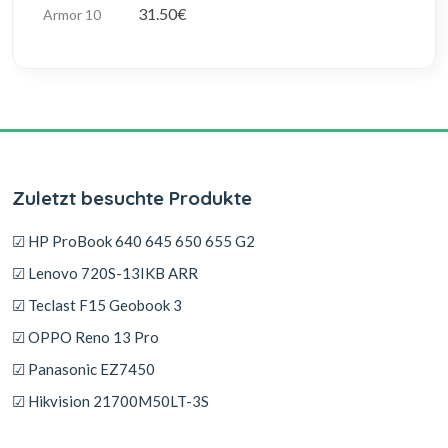
31.50€
Zuletzt besuchte Produkte
☑ HP ProBook 640 645 650 655 G2
☑ Lenovo 720S-13IKB ARR
☑ Teclast F15 Geobook 3
☑ OPPO Reno 13 Pro
☑ Panasonic EZ7450
☑ Hikvision 21700M50LT-3S