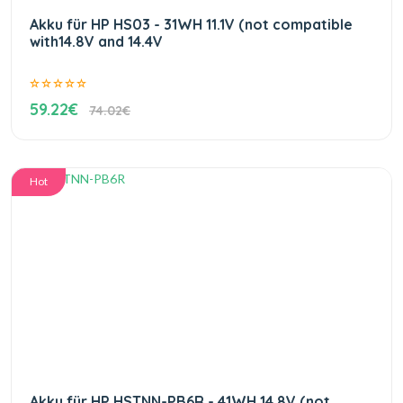
Akku für HP HS03 - 31WH 11.1V (not compatible
with14.8V and 14.4V
59.22€
74.02€
Hot
Akku für HP HSTNN-PB6R - 41WH 14.8V (not