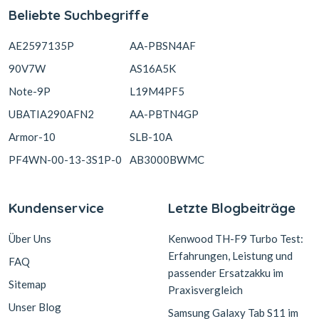
Beliebte Suchbegriffe
AE2597135P
AA-PBSN4AF
90V7W
AS16A5K
Note-9P
L19M4PF5
UBATIA290AFN2
AA-PBTN4GP
Armor-10
SLB-10A
PF4WN-00-13-3S1P-0
AB3000BWMC
Kundenservice
Letzte Blogbeiträge
Über Uns
Kenwood TH-F9 Turbo Test:
Erfahrungen, Leistung und
FAQ
passender Ersatzakku im
Sitemap
Praxisvergleich
Unser Blog
Samsung Galaxy Tab S11 im