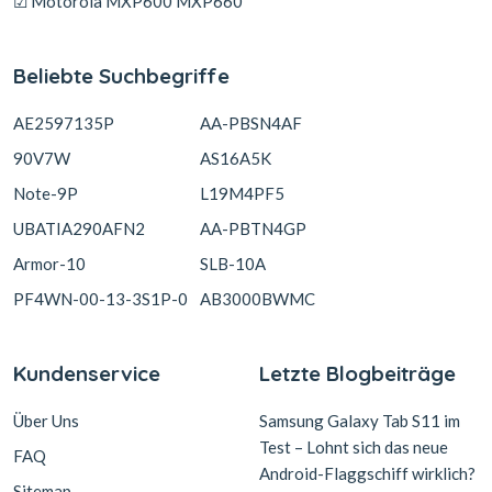
☑ Motorola MXP600 MXP660
Beliebte Suchbegriffe
AE2597135P
AA-PBSN4AF
90V7W
AS16A5K
Note-9P
L19M4PF5
UBATIA290AFN2
AA-PBTN4GP
Armor-10
SLB-10A
PF4WN-00-13-3S1P-0
AB3000BWMC
Kundenservice
Letzte Blogbeiträge
Über Uns
Samsung Galaxy Tab S11 im
Test – Lohnt sich das neue
FAQ
Android-Flaggschiff wirklich?
Sitemap