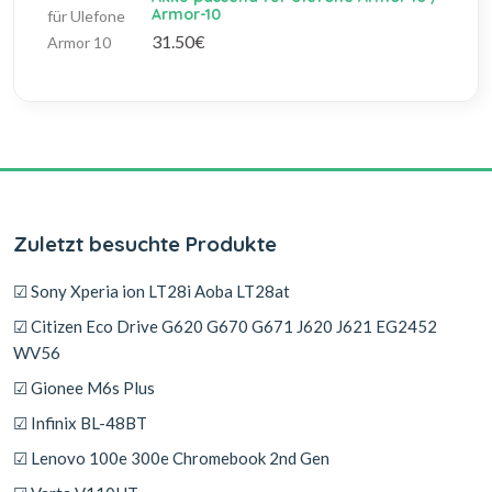
Armor-10
31.50€
Zuletzt besuchte Produkte
☑ Sony Xperia ion LT28i Aoba LT28at
☑ Citizen Eco Drive G620 G670 G671 J620 J621 EG2452
WV56
☑ Gionee M6s Plus
☑ Infinix BL-48BT
☑ Lenovo 100e 300e Chromebook 2nd Gen