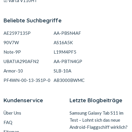
☑ Varta V110HT
Beliebte Suchbegriffe
AE2597135P
AA-PBSN4AF
90V7W
AS16A5K
Note-9P
L19M4PF5
UBATIA290AFN2
AA-PBTN4GP
Armor-10
SLB-10A
PF4WN-00-13-3S1P-0
AB3000BWMC
Kundenservice
Letzte Blogbeiträge
Über Uns
Samsung Galaxy Tab S11 im
Test – Lohnt sich das neue
FAQ
Android-Flaggschiff wirklich?
Sitemap