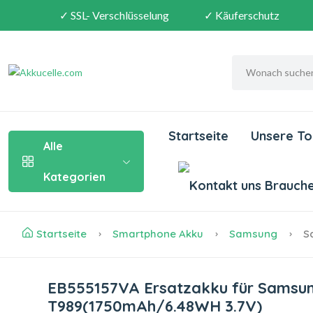
✓ SSL- Verschlüsselung
✓ Käuferschutz
Startseite
Unsere To
Alle
Kategorien
Brauchen
Startseite
Smartphone Akku
Samsung
Sa
EB555157VA Ersatzakku für Samsung
T989(1750mAh/6.48WH 3.7V)