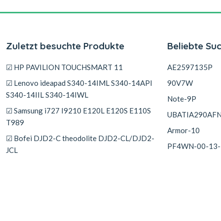
Zuletzt besuchte Produkte
Beliebte Su
☑ HP PAVILION TOUCHSMART 11
AE2597135P
☑ Lenovo ideapad S340-14IML S340-14API
90V7W
S340-14IIL S340-14IWL
Note-9P
☑ Samsung i727 I9210 E120L E120S E110S
UBATIA290AF
T989
Armor-10
☑ Bofei DJD2-C theodolite DJD2-CL/DJD2-
PF4WN-00-13-
JCL
☑ iFlytek S10 S11 ML100A
☑ OPPO Pad 3 OPD2405