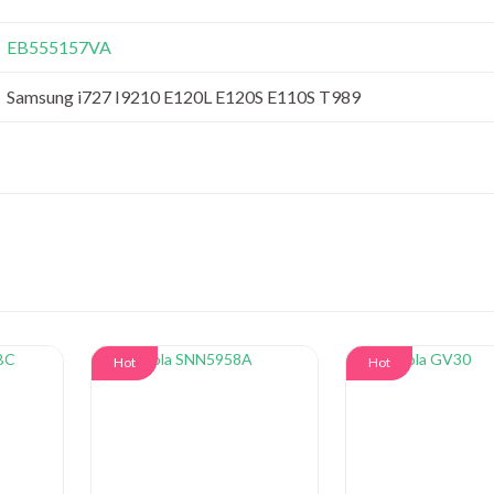
EB555157VA
Samsung i727 I9210 E120L E120S E110S T989
Hot
Hot