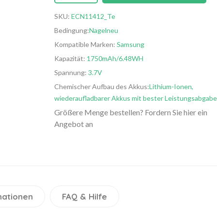
SKU:
ECN11412_Te
Bedingung:
Nagelneu
Kompatible Marken:
Samsung
Kapazität:
1750mAh/6.48WH
Spannung:
3.7V
Chemischer Aufbau des Akkus:
Lithium-Ionen,
wiederaufladbarer Akkus mit bester Leistungsabgabe
Größere Menge bestellen? Fordern Sie hier ein
Angebot an
mationen
FAQ & Hilfe