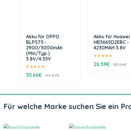
Akku für OPPO
Akku für Huawei
BLP575 -
HB3665D2EBC -
2900/3000mAh
4230MAH 3.8V
(Min/Typ.)
3.8V/4.35V
26.59€
33.24€
35.66€
44.57€
Für welche Marke suchen Sie ein Pr