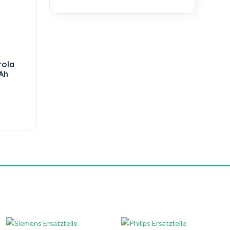
rola
Ah