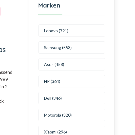
Marken
Lenovo (791)
Samsung (553)
20S
Asus (458)
passend
T989
HP (364)
in 2
Dell (346)
ck
Motorola (320)
Xiaomi (296)