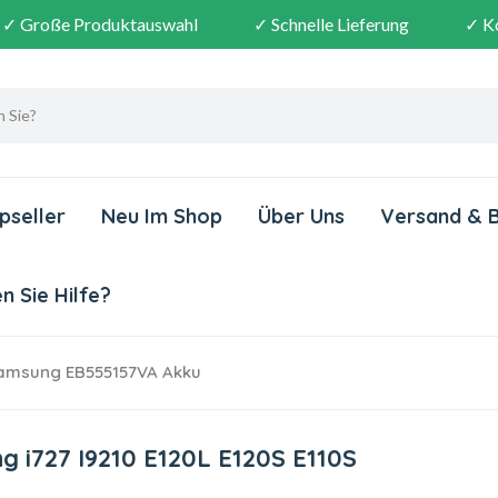
✓ Große Produktauswahl
✓ Schnelle Lieferung
✓ K
pseller
Neu Im Shop
Über Uns
Versand & 
 Sie Hilfe?
msung EB555157VA Akku
 i727 I9210 E120L E120S E110S