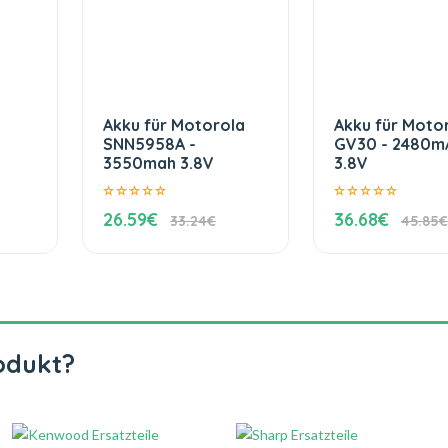
Akku für Motorola
Akku für Moto
SNN5958A -
GV30 - 2480m
3550mah 3.8V
3.8V
26.59€
36.68€
33.24€
45.85€
odukt?