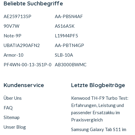
Beliebte Suchbegriffe
AE2597135P
AA-PBSN4AF
90V7W
AS16A5K
Note-9P
L19M4PF5
UBATIA290AFN2
AA-PBTN4GP
Armor-10
SLB-10A
PF4WN-00-13-3S1P-0
AB3000BWMC
Kundenservice
Letzte Blogbeiträge
Über Uns
Kenwood TH-F9 Turbo Test:
Erfahrungen, Leistung und
FAQ
passender Ersatzakku im
Sitemap
Praxisvergleich
Unser Blog
Samsung Galaxy Tab S11 im