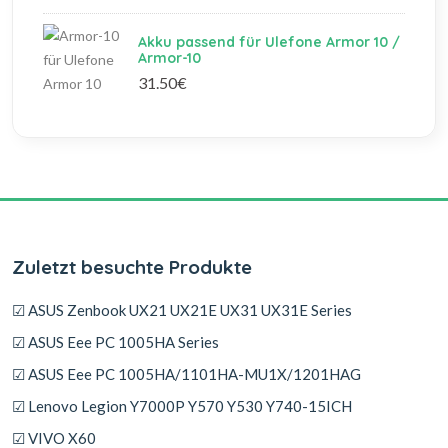
Akku passend für Ulefone Armor 10 /
Armor-10
31.50€
Zuletzt besuchte Produkte
☑ ASUS Zenbook UX21 UX21E UX31 UX31E Series
☑ ASUS Eee PC 1005HA Series
☑ ASUS Eee PC 1005HA/1101HA-MU1X/1201HAG
☑ Lenovo Legion Y7000P Y570 Y530 Y740-15ICH
☑ VIVO X60