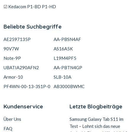
☑ Kedacom P1-BD P1-HD
Beliebte Suchbegriffe
AE2597135P
AA-PBSN4AF
90V7W
AS16A5K
Note-9P
L19M4PF5
UBATIA290AFN2
AA-PBTN4GP
Armor-10
SLB-10A
PF4WN-00-13-3S1P-0
AB3000BWMC
Kundenservice
Letzte Blogbeiträge
Über Uns
Samsung Galaxy Tab S11 im
Test – Lohnt sich das neue
FAQ