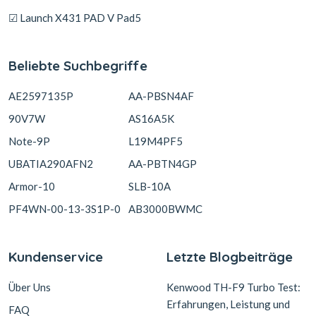
☑ Launch X431 PAD V Pad5
Beliebte Suchbegriffe
AE2597135P
AA-PBSN4AF
90V7W
AS16A5K
Note-9P
L19M4PF5
UBATIA290AFN2
AA-PBTN4GP
Armor-10
SLB-10A
PF4WN-00-13-3S1P-0
AB3000BWMC
Kundenservice
Letzte Blogbeiträge
Über Uns
Kenwood TH-F9 Turbo Test:
Erfahrungen, Leistung und
FAQ