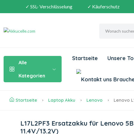
✓ SSL- Verschlüsselung
✓ Käuferschutz
Startseite
Unsere To
Alle
Kategorien
Brauchen
Startseite
Laptop Akku
Lenovo
Lenovo L
L17L2PF3 Ersatzakku für Lenovo
11.4V/13.2V)