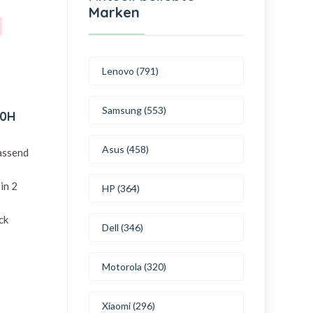
Marken
Lenovo (791)
Samsung (553)
30H
Asus (458)
passend
in 2
HP (364)
ck
Dell (346)
Motorola (320)
Xiaomi (296)