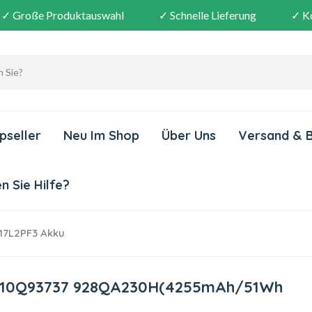
✓ Große Produktauswahl
✓ Schnelle Lieferung
✓ K
pseller
Neu Im Shop
Über Uns
Versand & 
 Sie Hilfe?
17L2PF3 Akku
 5B10Q93737 928QA230H(4255mAh/51Wh