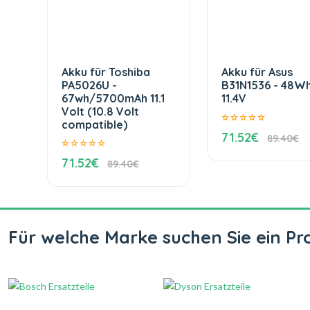
Akku für Toshiba
Akku für Asus
PA5026U -
B31N1536 - 48W
67wh/5700mAh 11.1
11.4V
Volt (10.8 Volt
compatible)
71.52€
89.40€
71.52€
89.40€
Für welche Marke suchen Sie ein Pr