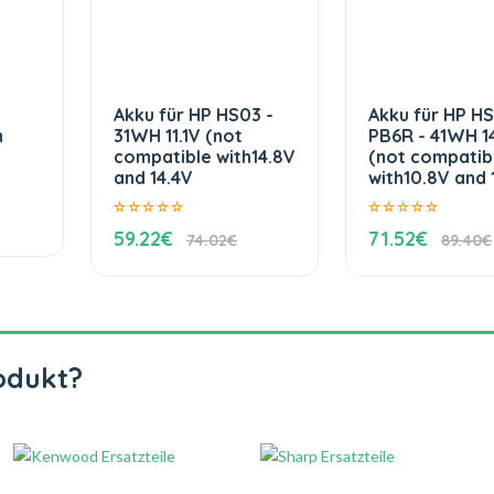
Akku für HP HS03 -
Akku für HP H
h
31WH 11.1V (not
PB6R - 41WH 1
compatible with14.8V
(not compatib
and 14.4V
with10.8V and 1
59.22€
71.52€
74.02€
89.40€
odukt?