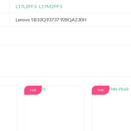
L17L2PF3
L17M2PF3
Lenovo 5B10Q93737 928QA230H
Hot
Hot