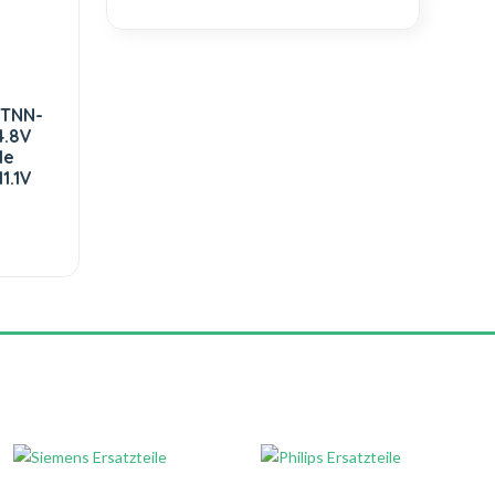
STNN-
4.8V
le
1.1V