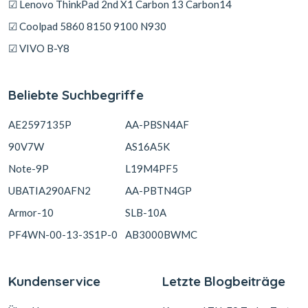
☑ Lenovo ThinkPad 2nd X1 Carbon 13 Carbon14
☑ Coolpad 5860 8150 9100 N930
☑ VIVO B-Y8
Beliebte Suchbegriffe
AE2597135P
AA-PBSN4AF
90V7W
AS16A5K
Note-9P
L19M4PF5
UBATIA290AFN2
AA-PBTN4GP
Armor-10
SLB-10A
PF4WN-00-13-3S1P-0
AB3000BWMC
Kundenservice
Letzte Blogbeiträge