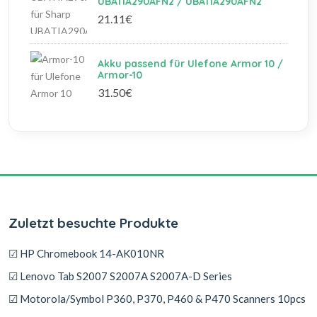
UBATIA290AFN2 / UBATIA290AFN2
21.11€
Akku passend für Ulefone Armor 10 /
Armor-10
31.50€
Zuletzt besuchte Produkte
☑ HP Chromebook 14-AK010NR
☑ Lenovo Tab S2007 S2007A S2007A-D Series
☑ Motorola/Symbol P360, P370, P460 & P470 Scanners 10pcs