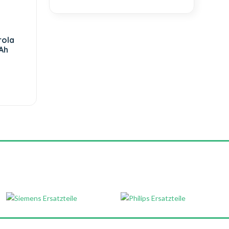
rola
Ah