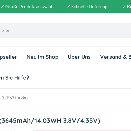
✓ Große Produktauswahl
✓ Schnelle Lieferung
✓ K
pseller
Neu Im Shop
Über Uns
Versand & 
 Sie Hilfe?
BLP671 Akku
X(3645mAh/14.03WH 3.8V/4.35V)