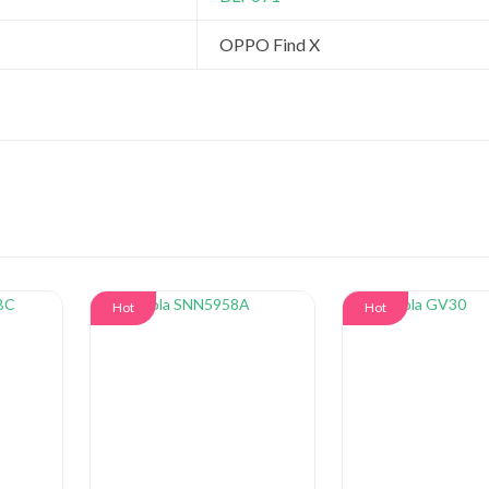
OPPO Find X
Hot
Hot