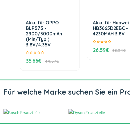
Akku für OPPO
Akku für Huawei
BLP575 -
HB3665D2EBC -
2900/3000mAh
4230MAH 3.8V
(Min/Typ.)
3.8V/4.35V
26.59€
33.24€
35.66€
44.57€
Für welche Marke suchen Sie ein Pr