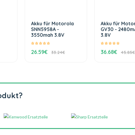
Akku für Motorola
Akku für Moto
SNN5958A -
GV30 - 2480m
3550mah 3.8V
3.8V
26.59€
36.68€
33.24€
45.85€
odukt?