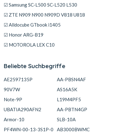
☑ Samsung SC-L500 SC-L520 L530
☑ ZTE N909 N900 N909D V818 U818
☑ Alldocube GTbook i1405
☑ Honor ARG-B19
☑ MOTOROLA LEX C10
Beliebte Suchbegriffe
AE2597135P
AA-PBSN4AF
90V7W
AS16A5K
Note-9P
L19M4PF5
UBATIA290AFN2
AA-PBTN4GP
Armor-10
SLB-10A
PF4WN-00-13-3S1P-0
AB3000BWMC