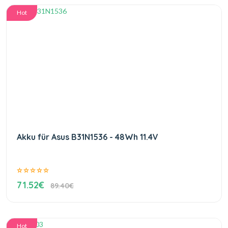
Hot
Akku für Asus B31N1536 - 48Wh 11.4V
71.52€
89.40€
Hot