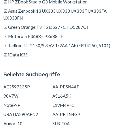
☑ HP ZBook Studio G3 Mobile Workstation
☑ Asus Zenbook 13 UX333 UX333 UX333F UX333FA
UX333FN
☑ Green Orange T3 T5 D5277CT D5287CT
☑ Motorola P3688+ P3688T+
☑ Tadiran TL-2150/S 3.6V 1/2AA 1Ah (ER14250, 5101)
☑ iData K3S
Beliebte Suchbegriffe
AE2597135P
AA-PBSN4AF
90V7W
AS16A5K
Note-9P
L19M4PF5
UBATIA290AFN2
AA-PBTN4GP
Armor-10
SLB-10A