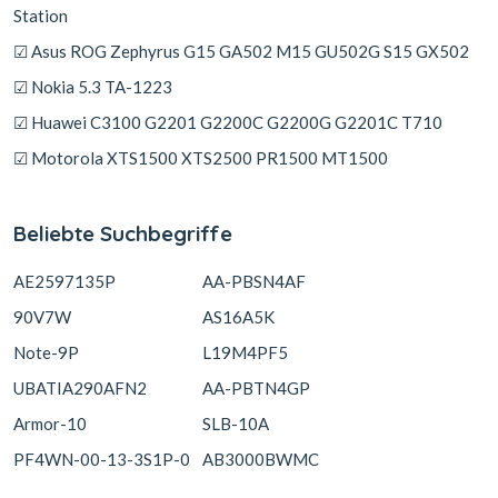
Station
☑ Asus ROG Zephyrus G15 GA502 M15 GU502G S15 GX502
☑ Nokia 5.3 TA-1223
☑ Huawei C3100 G2201 G2200C G2200G G2201C T710
☑ Motorola XTS1500 XTS2500 PR1500 MT1500
Beliebte Suchbegriffe
AE2597135P
AA-PBSN4AF
90V7W
AS16A5K
Note-9P
L19M4PF5
UBATIA290AFN2
AA-PBTN4GP
Armor-10
SLB-10A
PF4WN-00-13-3S1P-0
AB3000BWMC