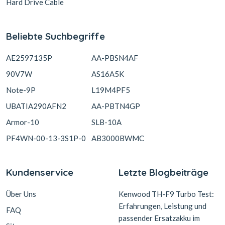
Hard Drive Cable
Beliebte Suchbegriffe
AE2597135P
AA-PBSN4AF
90V7W
AS16A5K
Note-9P
L19M4PF5
UBATIA290AFN2
AA-PBTN4GP
Armor-10
SLB-10A
PF4WN-00-13-3S1P-0
AB3000BWMC
Kundenservice
Letzte Blogbeiträge
Über Uns
Kenwood TH-F9 Turbo Test:
Erfahrungen, Leistung und
FAQ
passender Ersatzakku im