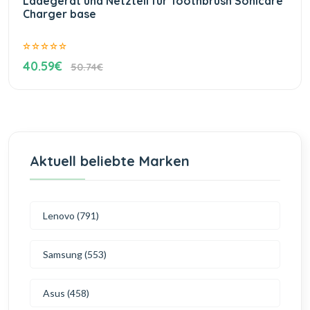
Ladegerät und Netzteil für Toothbrush Sonicare
Charger base
40.59€
50.74€
Aktuell beliebte Marken
Lenovo (791)
Samsung (553)
Asus (458)