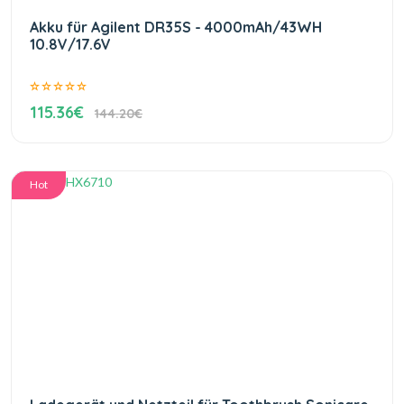
Akku für Agilent DR35S - 4000mAh/43WH
10.8V/17.6V
115.36€
144.20€
Hot