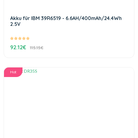
Akku für IBM 39R6519 - 6.6AH/400mAh/24.4Wh
2.5V
92.12€
115.15€
Hot