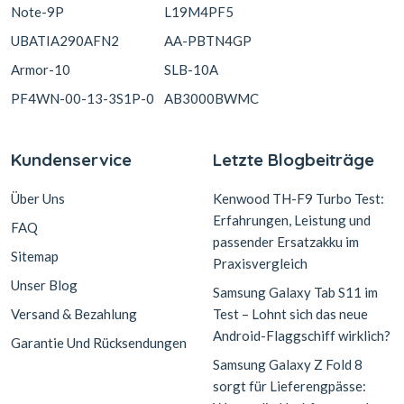
Note-9P
L19M4PF5
UBATIA290AFN2
AA-PBTN4GP
Armor-10
SLB-10A
PF4WN-00-13-3S1P-0
AB3000BWMC
Kundenservice
Letzte Blogbeiträge
Über Uns
Kenwood TH-F9 Turbo Test:
Erfahrungen, Leistung und
FAQ
passender Ersatzakku im
Sitemap
Praxisvergleich
Unser Blog
Samsung Galaxy Tab S11 im
Versand & Bezahlung
Test – Lohnt sich das neue
Android-Flaggschiff wirklich?
Garantie Und Rücksendungen
Samsung Galaxy Z Fold 8
sorgt für Lieferengpässe: