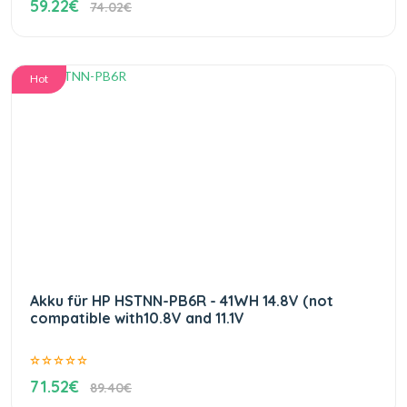
59.22€
74.02€
Hot
Akku für HP HSTNN-PB6R - 41WH 14.8V (not
compatible with10.8V and 11.1V
71.52€
89.40€