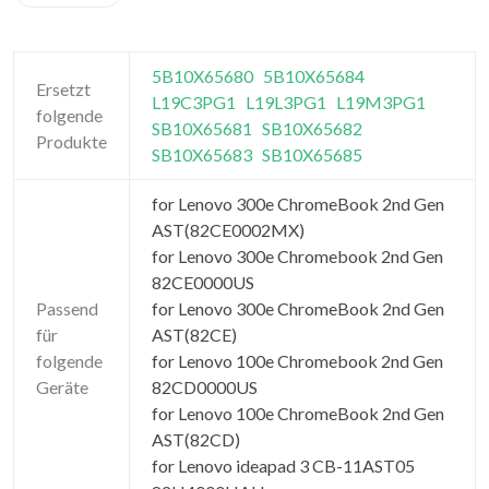
5B10X65680
5B10X65684
Ersetzt
L19C3PG1
L19L3PG1
L19M3PG1
folgende
SB10X65681
SB10X65682
Produkte
SB10X65683
SB10X65685
for Lenovo 300e ChromeBook 2nd Gen
AST(82CE0002MX)
for Lenovo 300e Chromebook 2nd Gen
82CE0000US
Passend
for Lenovo 300e ChromeBook 2nd Gen
für
AST(82CE)
folgende
for Lenovo 100e Chromebook 2nd Gen
Geräte
82CD0000US
for Lenovo 100e ChromeBook 2nd Gen
AST(82CD)
for Lenovo ideapad 3 CB-11AST05