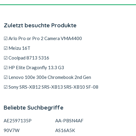
Zuletzt besuchte Produkte
☑ Arlo Pro or Pro 2 Camera VMA4400
☑ Meizu 16T
☑ Coolpad 8713 5316
☑ HP Elite Dragonfly 13.3 G3
☑ Lenovo 100e 300e Chromebook 2nd Gen
☑ Sony SRS-XB12 SRS-XB13 SRS-XB10 SF-08
Beliebte Suchbegriffe
AE2597135P
AA-PBSN4AF
90V7W
AS16A5K